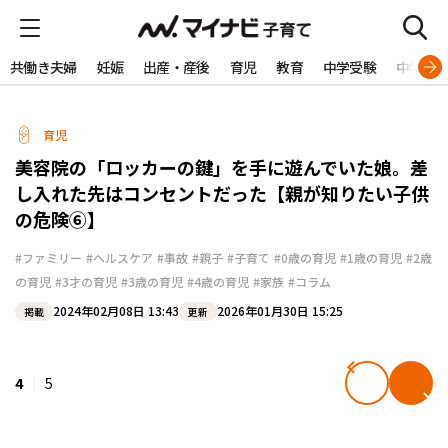
共働き夫婦
妊娠
出産・産後
育児
教育
中学受験
中学生
育児
美容院の「ロッカーの鍵」を手に遊んでいた娘。差
し入れた先はコンセントだった【親が知りたい子供
の危険⑥】
#ファミリー
#ヘルスケア
#事故
#親子
#子育て
#0歳の育児
#1歳の育児
#2歳
の育児
#3才の育児
#3歳の育児
#4歳の育児
#家族
#コラム
2024年02月08日 13:43
2026年01月30日 15:25
掲載
更新
4
5