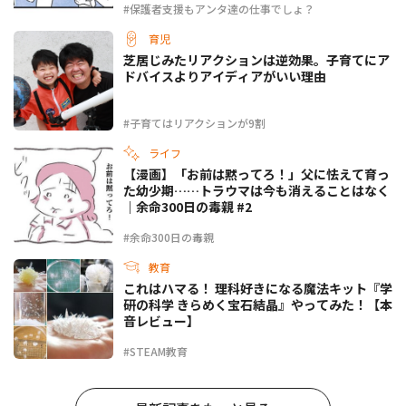
#保護者支援もアンタ達の仕事でしょ？
育児
芝居じみたリアクションは逆効果。子育てにア
ドバイスよりアイディアがいい理由
#子育てはリアクションが9割
ライフ
【漫画】「お前は黙ってろ！」父に怯えて育っ
た幼少期……トラウマは今も消えることはなく
｜余命300日の毒親 #2
#余命300日の毒親
教育
これはハマる！ 理科好きになる魔法キット『学
研の科学 きらめく宝石結晶』やってみた！【本
音レビュー】
#STEAM教育