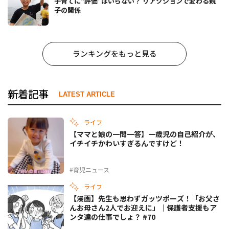
子育てに“評価”はいらない？ リアクションで変わる親
子の関係
ランキングをもっと見る
新着記事
LATEST ARTICLE
ライフ
【ママと娘の一問一答】一歳児の自己紹介が、
イチイチかわいすぎるんですけど！
#育児ニュース
ライフ
【漫画】先生も思わずガッツポーズ！「お父さ
んお母さん2人でお迎えに」｜保護者支援もア
ンタ達の仕事でしょ？ #70