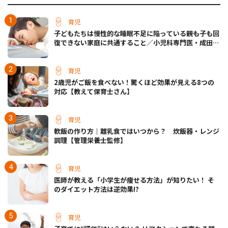
育児
子どもたちは慢性的な睡眠不足に陥っている――親も子も回
復できない家庭に共通すること／小児科専門医・成田奈
緒子先生
育児
2歳児がご飯を食べない！驚くほど効果が見える8つの
対応【教えて保育士さん】
育児
軟飯の作り方｜離乳食ではいつから？ 炊飯器・レンジ
調理【管理栄養士監修】
育児
医師が教える「小学生が痩せる方法」が知りたい！ そ
のダイエット方法は逆効果!?
育児