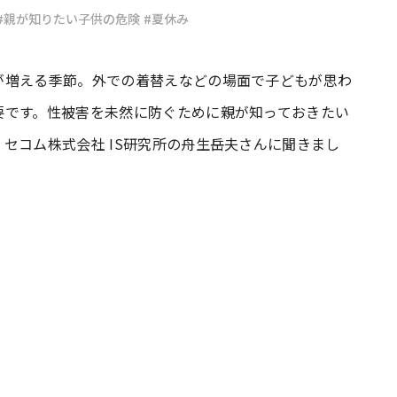
#親が知りたい子供の危険
#夏休み
#共働き夫婦のセブンルール
#共働
が増える季節。外での着替えなどの場面で子どもが思わ
要です。性被害を未然に防ぐために親が知っておきたい
ビーニュース
#マタニティニュース
セコム株式会社 IS研究所の舟生岳夫さんに聞きまし