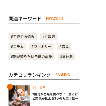
関連キーワード
KEYWORD
#子育ての悩み
#性教育
#コラム
#ファミリー
#育児
#親が知りたい子供の危険
#夏休み
カテゴリランキング
RANKING
育児
2歳児がご飯を食べない！驚くほ
ど効果が見える8つの対応【教え
て保育士さん】