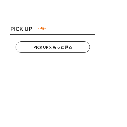
き夫婦
#産休
#育休
PICK UP
-PR-
PICK UPをもっと見る