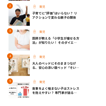
育児
子育てに“評価”はいらない？ リ
アクションで変わる親子の関係
育児
医師が教える「小学生が痩せる方
法」が知りたい！ そのダイエッ
ト方法は逆効果!?
育児
大人のベッドにそのままつなげ
る、安心の添い寝ベッド「そいね
ーるADプラス」登場
育児
食事をよく噛まない子はストレス
を抱えやすい？ 専門家が語る、
朝食が子どもに与える意外な影響