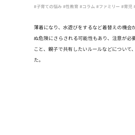
#子育ての悩み
#性教育
#コラム
#ファミリー
#育児
#ワンオペ育児
#コミックエッセイ
薄着になり、水遊びをするなど着替えの機会
ぬ危険にさらされる可能性もあり、注意が必
#渡邊大地の令和的ワーパパ道
#ベ
こと、親子で共有したいルールなどについて、
た。