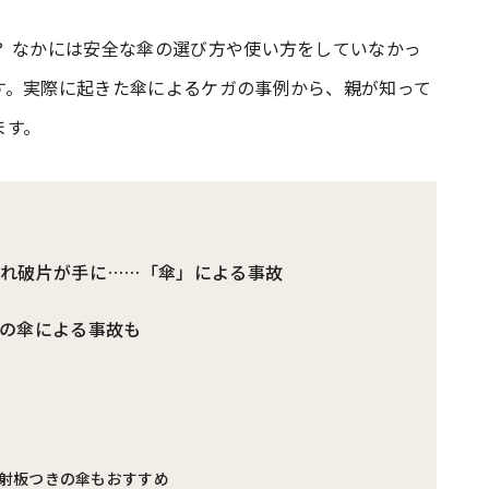
？ なかには安全な傘の選び方や使い方をしていなかっ
#共働き夫婦のセブンルール
#共働
す。実際に起きた傘によるケガの事例から、親が知って
ます。
ビーニュース
#マタニティニュース
れ破片が手に……「傘」による事故
の傘による事故も
射板つきの傘もおすすめ