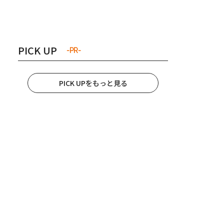
き夫婦
#産休
#育休
PICK UP
-PR-
PICK UPをもっと見る