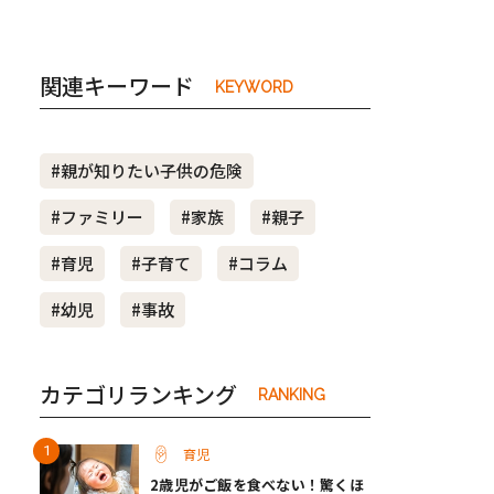
関連キーワード
KEYWORD
#親が知りたい子供の危険
#ファミリー
#家族
#親子
#育児
#子育て
#コラム
#幼児
#事故
カテゴリランキング
RANKING
育児
2歳児がご飯を食べない！驚くほ