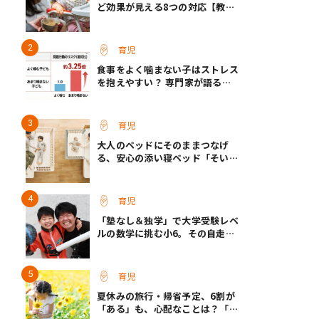
ど効果が見える8つの対応【教え
て保育士さん】
育児
食事をよく噛まない子はストレス
を抱えやすい？ 専門家が語る、
朝食が子どもに与える意外な影響
育児
大人のベッドにそのままつなげ
る、安心の添い寝ベッド「そいね
ーるADプラス」登場
育児
「塾なし＆独学」で大学受験レベ
ルの数学に挑む小6。その自走力
の原点とは？
育児
夏休みの旅行・帰省予定、6割が
「ある」も、心配なことは？「宿