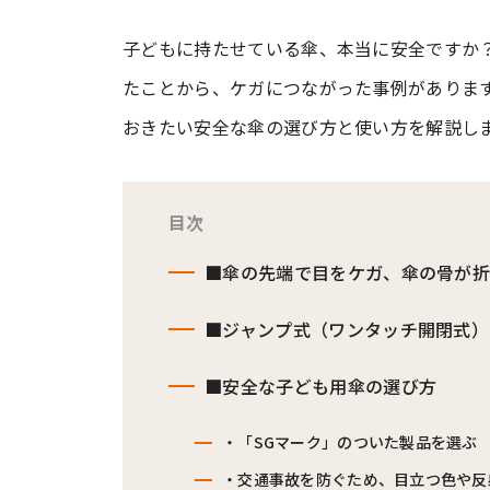
子どもに持たせている傘、本当に安全ですか
#ワンオペ育児
#コミックエッセイ
たことから、ケガにつながった事例がありま
おきたい安全な傘の選び方と使い方を解説し
#渡邊大地の令和的ワーパパ道
#ベ
目次
■傘の先端で目をケガ、傘の骨が折
■ジャンプ式（ワンタッチ開閉式）
■安全な子ども用傘の選び方
・「SGマーク」のついた製品を選ぶ
・交通事故を防ぐため、目立つ色や反