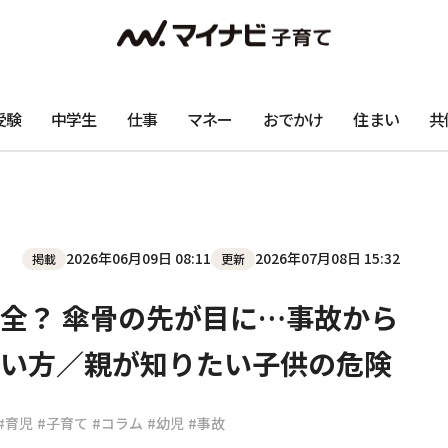
受験
中学生
仕事
マネー
おでかけ
住まい
共
2026年06月09日 08:11
2026年07月08日 15:32
掲載
更新
全？ 傘骨の先が目に…事故から
い方／親が知りたい子供の危険
#育児
#子育て
#コラム
#幼児
#事故