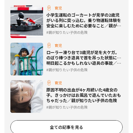
育児
小学生運転のゴーカートが見学の2歳児
がいる列に突っ込む。乗り物運転体験を
安全に楽しむために必要なこと／親が知
りたい子供の危険
親が知りたい子供の危険
育児
ローラー滑り台で3歳児が足を大ケガ。
のぼり棒つき遊具で首を吊った状態に…
明日起こるかもしれない遊具の事故／親
が知りたい子供の危険
親が知りたい子供の危険
育児
原因不明の出血が4ヶ月続いた4歳女の
子。きっかけはお風呂で遊んでいたおも
ちゃだった／親が知りたい子供の危険
親が知りたい子供の危険
全ての記事を見る