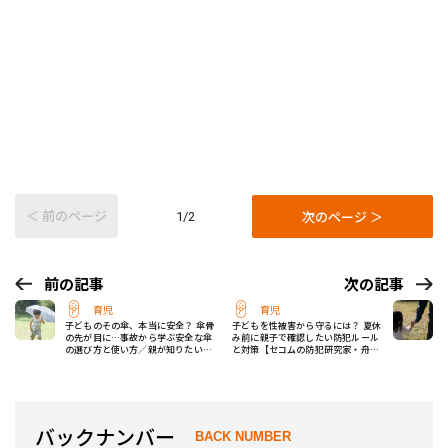
＜ 前のページ
次のページ ＞
1/2
前の記事
次の記事
育児
育児
子どものその傘、本当に安全？ 傘骨
子どもを性被害から守るには？ 夏休
の先が目に…事故から学ぶ安全な傘
み前に親子で確認したい防犯ルール
の選び方と使い方／親が知りたい子
と対策【セコムの防犯研究家・舟生
供の危険
氏に聞く】
バックナンバー
BACK NUMBER