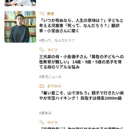
教育
「いつか死ぬなら、人生の意味は？」子どもと
考える児童書『死って、なんだろう？』翻訳
家・小宮由さんに聞く
#死って、なんだろう？
ライフ
三兄弟の母・小倉優子さん「異性の子どもへの
性教育が難しい」 14歳・9歳・5歳の息子を育
てる母のリアルな悩み
#育児ニュース
おでかけ
「暑い夏こそ、山で涼もう」親子で行きたい爽
やか天空ハイキング！ 目指すは標高2000m級
#夏休み
ライフ
【天使発見♡】次々飛び出す女の子の笑顔から