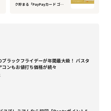
ク貯まる「PayPayカード ゴー
ルド」誕生、「Yahoo!プレミア
ム」の特典も使い放題に
のブラックフライデーが年間最大級！ パスタ
アコンもお値打ち価格が続々
ス