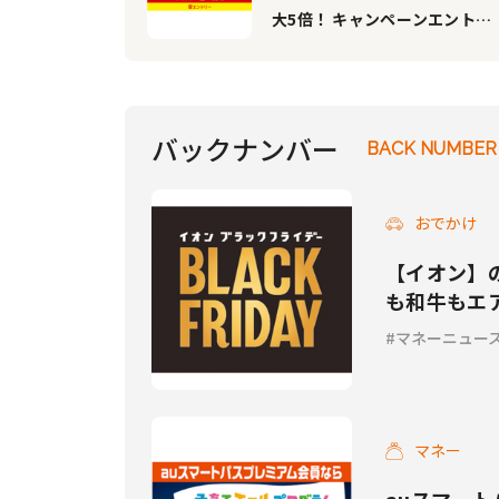
大5倍！ キャンペーンエントリ
ーでももれなく1ポイントもら
える♪
バックナンバー
BACK NUMBER
おでかけ
【イオン】
も和牛もエ
マネーニュー
マネー