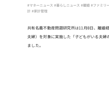
#マネーニュース
#暮らしニュース
#離婚
#ファミリ
計
#家計管理
#ワンオペ育児
#コミックエッセイ
共有名義不動産問題研究所は11月8日、離婚
#渡邊大地の令和的ワーパパ道
#ベ
夫婦）を対象に実施した「子どもがいる夫婦
ました。