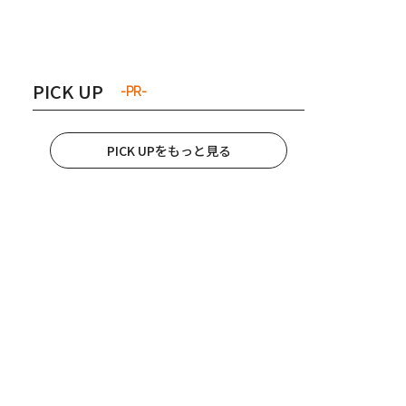
き夫婦
#産休
#育休
PICK UP
-PR-
PICK UPをもっと見る