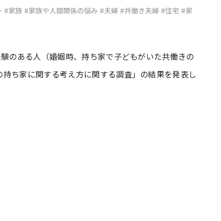
ー
#家族
#家族や人間関係の悩み
#夫婦
#共働き夫婦
#住宅
#家
#共働き夫婦のセブンルール
#共働
経験のある人（婚姻時、持ち家で子どもがいた共働きの
ビーニュース
#マタニティニュース
の持ち家に関する考え方に関する調査」の結果を発表し