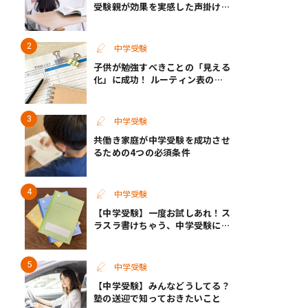
受験親が効果を実感した声掛けと
イライラ解消のコツ
中学受験
子供が勉強すべきことの「見える
化」に成功！ ルーティン表の実
例
中学受験
共働き家庭が中学受験を成功させ
るための4つの必須条件
中学受験
【中学受験】一度お試しあれ！ス
ラスラ書けちゃう、中学受験に向
いているノートがあった
中学受験
【中学受験】みんなどうしてる？
塾の送迎で知っておきたいこと