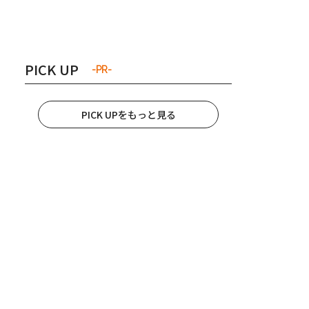
き夫婦
#産休
#育休
PICK UP
-PR-
PICK UPをもっと見る