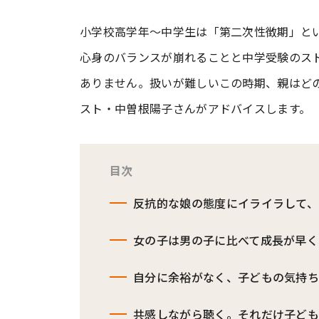
小学校高学年～中学生は「第二次性徴期」と
#ワンオペ育児
#コミックエッセイ
心身のバランスが崩れることと中学受験のス
ありません。扱いが難しいこの時期、親はど
#渡邊大地の令和的ワーパパ道
#ベ
スト・中曽根陽子さんがアドバイスします。
目次
反抗的な娘の態度にイライラして、
女の子は男の子に比べて成長が早く
自分に余裕がなく、子どもの気持
共感しながら聴く。それだけ子ど