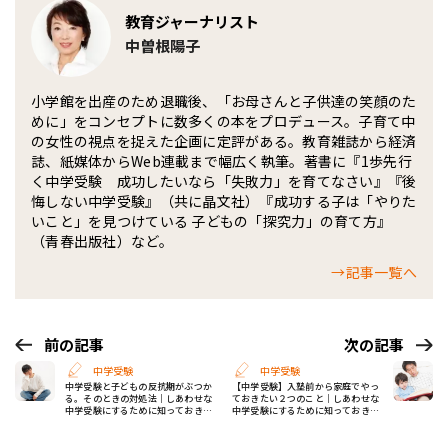
教育ジャーナリスト
中曽根陽子
小学館を出産のため退職後、「お母さんと子供達の笑顔のた
めに」をコンセプトに数多くの本をプロデュース。子育て中
の女性の視点を捉えた企画に定評がある。教育雑誌から経済
誌、紙媒体からWeb連載まで幅広く執筆。著書に『1歩先行
く中学受験 成功したいなら「失敗力」を育てなさい』『後
悔しない中学受験』（共に晶文社）『成功する子は「やりた
いこと」を見つけている 子どもの「探究力」の育て方』
（青春出版社）など。
→記事一覧へ
前の記事
次の記事
中学受験
中学受験
中学受験と子どもの反抗期がぶつか
【中学受験】入塾前から家庭でやっ
る。そのときの対処法｜しあわせな
ておきたい２つのこと｜しあわせな
中学受験にするために知っておきた
中学受験にするために知っておきた
いこと
い