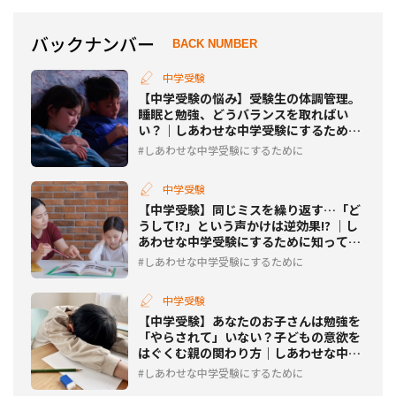
バックナンバー
BACK NUMBER
中学受験
【中学受験の悩み】受験生の体調管理。
睡眠と勉強、どうバランスを取ればい
い？｜しあわせな中学受験にするために
知っておきたいこと
しあわせな中学受験にするために
中学受験
【中学受験】同じミスを繰り返す…「ど
うして!?」という声かけは逆効果!? ｜し
あわせな中学受験にするために知ってお
きたいこ
しあわせな中学受験にするために
中学受験
【中学受験】あなたのお子さんは勉強を
「やらされて」いない？子どもの意欲を
はぐくむ親の関わり方｜しあわせな中学
受験にするために
しあわせな中学受験にするために