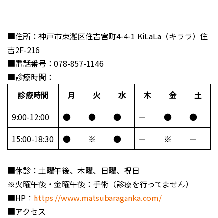
■住所：神戸市東灘区住吉宮町4-4-1 KiLaLa（キララ）住
吉2F-216
■電話番号：078-857-1146
■診療時間：
診療時間
月
火
水
木
金
土
9:00-12:00
●
●
●
ー
●
●
15:00-18:30
●
※
●
ー
※
ー
■休診：土曜午後、木曜、日曜、祝日
※火曜午後・金曜午後：手術（診療を行ってません）
■HP：
https://www.matsubaraganka.com/
■アクセス