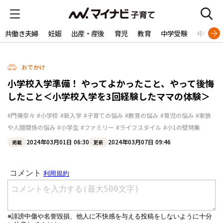
共働き夫婦
妊娠
出産・産後
育児
教育
中学受験
中学生
おでかけ
小学校入学準備！ やってよかったこと、やって後悔
したこと＜小学校入学を3回経験したママの体験＞
#門傳奈々
#小学校
#新入学
#子育ての悩み
#教育の悩み
#育児の悩み
#家族
や人間関係の悩み
#小学生
#ファミリー
#ライフスタイル
#小1の壁特集
2024年03月01日 06:30
2024年03月07日 09:46
掲載
更新