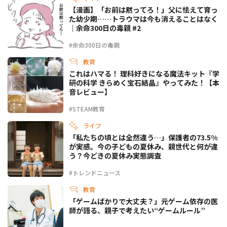
【漫画】「お前は黙ってろ！」父に怯えて育っ
た幼少期……トラウマは今も消えることはなく
｜余命300日の毒親 #2
#余命300日の毒親
教育
これはハマる！ 理科好きになる魔法キット『学
研の科学 きらめく宝石結晶』やってみた！【本
音レビュー】
#STEAM教育
ライフ
「私たちの頃とは全然違う…」保護者の73.5%
が実感。今の子どもの夏休み、親世代と何が違
う？今どきの夏休み実態調査
#トレンドニュース
教育
「ゲームばかりで大丈夫？」元ゲーム依存の医
師が語る、親子で考えたい“ゲームルール”