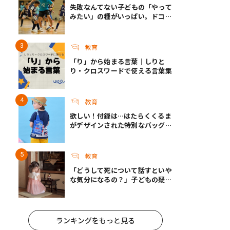
失敗なんてない――子どもの「やって
みたい」の種がいっぱい。ドコモ
未来プロジェクトのSUMMER
FESとこれからについて
教育
「り」から始まる言葉｜しりと
り・クロスワードで使える言葉集
教育
欲しい！付録は…はたらくくるま
がデザインされた特別なバッグ！
『最強のりものヒーローズ』9-
10月号発売
教育
「どうして死について話すといや
な気分になるの？」子どもの疑問
に答えられますか？｜死って、な
んだろう？
ランキングをもっと見る