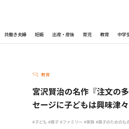
共働き夫婦
妊娠
出産・産後
育児
教育
中学
教育
宮沢賢治の名作『注文の多
セージに子どもは興味津々
#子ども
#親子
#ファミリー
#家族
#親子のためのも