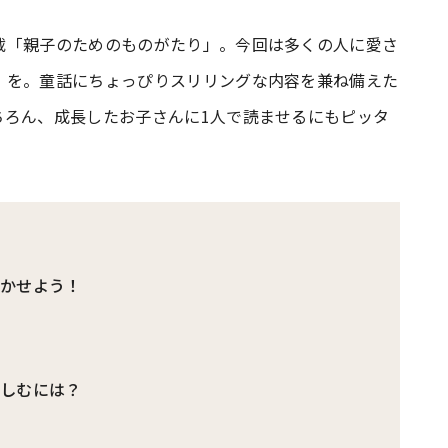
載「親子のためのものがたり」。今回は多くの人に愛さ
#共働き夫婦のセブンルール
#共働
』を。童話にちょっぴりスリリングな内容を兼ね備えた
ちろん、成長したお子さんに1人で読ませるにもピッタ
ビーニュース
#マタニティニュース
聞かせよう！
楽しむには？