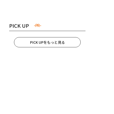
き夫婦
#産休
#育休
PICK UP
-PR-
PICK UPをもっと見る