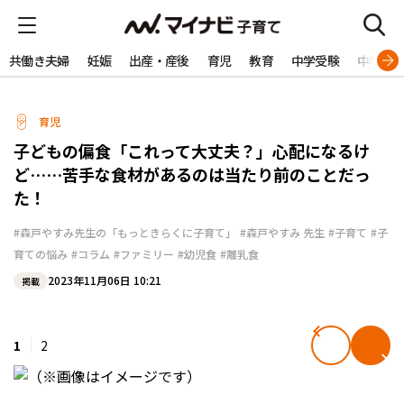
共働き夫婦
妊娠
出産・産後
育児
教育
中学受験
中学生
育児
子どもの偏食「これって大丈夫？」心配になるけ
ど……苦手な食材があるのは当たり前のことだっ
た！
#森戸やすみ先生の「もっときらくに子育て」
#森戸やすみ 先生
#子育て
#子
育ての悩み
#コラム
#ファミリー
#幼児食
#離乳食
2023年11月06日 10:21
掲載
1
2