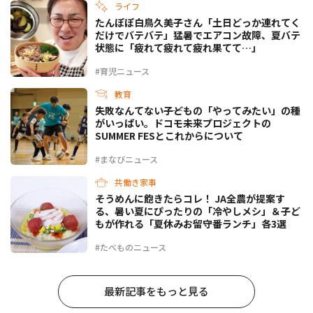
ライフ
たんぽぽ白鳥久美子さん「土日どっか連れてく
だけでバテバテ」猛暑でエアコン故障、夏バテ
状態に「疲れて疲れて疲れ果てて…」
#育児ニュース
教育
失敗なんてない――子どもの「やってみたい」の種
がいっぱい。ドコモ未来プロジェクトの
SUMMER FESとこれからについて
#まなびニュース
共働き家事
そうめんに飽きたらコレ！ JA全農が提案す
る、暑い夏にぴったりの「冷やしメシ」＆子ど
もが作れる「夏休みお留守番ランチ」各3選
#たべものニュース
最新記事をもっと見る