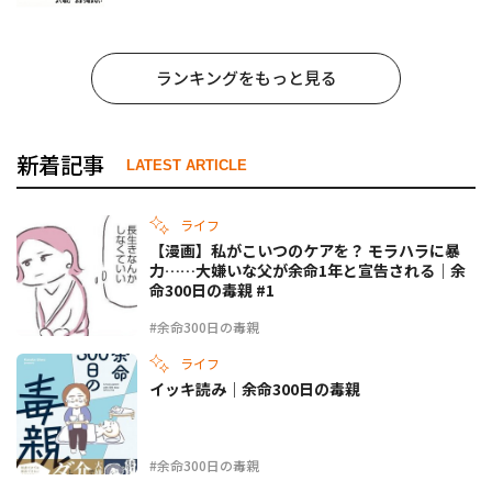
ランキングをもっと見る
新着記事
LATEST ARTICLE
ライフ
【漫画】私がこいつのケアを？ モラハラに暴
力……大嫌いな父が余命1年と宣告される｜余
命300日の毒親 #1
#余命300日の毒親
ライフ
イッキ読み｜余命300日の毒親
#余命300日の毒親