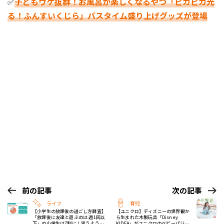
✅
子どもウケ抜群！お風呂が楽しくなるやつ「ピカピカ光
る！ふんすいくじら」バスタイム盛り上げグッズが登場
前の記事
次の記事
ライフ
育児
【小学生の放課後の過ごし方調査】
【ユニクロ】ディズニーの世界観か
「放課後に友達と遊ぶのは 週1回以
ら生まれた木製玩具「Disney
下」の小学生は7割に！思うように
KIDEA」がユニクロのベビーパジャ