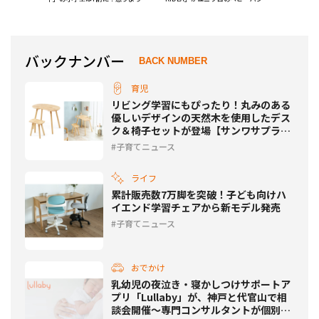
遊べない課題「3つ間」とは？
マになって登場！
バックナンバー
BACK NUMBER
育児
リビング学習にもぴったり！丸みのある
優しいデザインの天然木を使用したデス
ク＆椅子セットが登場【サンワサプラ
イ】
子育てニュース
ライフ
累計販売数7万脚を突破！子ども向けハ
イエンド学習チェアから新モデル発売
子育てニュース
おでかけ
乳幼児の夜泣き・寝かしつけサポートア
プリ「Lullaby」が、神戸と代官山で相
談会開催〜専門コンサルタントが個別相