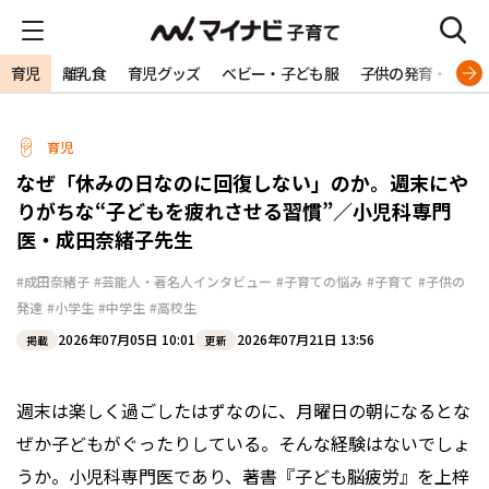
育児
離乳食
育児グッズ
ベビー・子ども服
子供の発育・発達
育児
なぜ「休みの日なのに回復しない」のか。週末にや
りがちな“子どもを疲れさせる習慣”／小児科専門
医・成田奈緒子先生
#成田奈緒子
#芸能人・著名人インタビュー
#子育ての悩み
#子育て
#子供の
発達
#小学生
#中学生
#高校生
2026年07月05日 10:01
2026年07月21日 13:56
掲載
更新
週末は楽しく過ごしたはずなのに、月曜日の朝になるとな
ぜか子どもがぐったりしている。そんな経験はないでしょ
うか。小児科専門医であり、著書『子ども脳疲労』を上梓