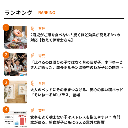
ランキング
RANKING
育児
2歳児がご飯を食べない！驚くほど効果が見える8つの
対応【教えて保育士さん】
育児
「比べるのは周りの子ではなく昔の我が子」木下ゆーき
さんが語った、成長ホルモン治療中のわが子との向き合
い方
育児
大人のベッドにそのままつなげる、安心の添い寝ベッド
「そいねーるADプラス」登場
育児
食事をよく噛まない子はストレスを抱えやすい？ 専門
家が語る、朝食が子どもに与える意外な影響