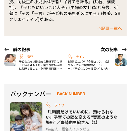
授、同級生の小児脳科学者と子育てを語る』(共著、講談
社)、『子どもにいいこと大全』(主婦の友社)など多数。近
著に『その「一言」が子どもの脳をダメにする』(共著、SB
クリエイティブ)がある。
→記事一覧へ
前の記事
次の記事
育児
ライフ
子どもたちは慢性的な睡眠不足に陥
1歳男児のパパ「令和ロマン」松井
っている――親も子も回復できない家庭
ケムリさんが絵本作家デビュ
に共通すること／小児科専門医・成
ー！“子どもにウケる笑い”と“大人
田奈緒子先生
にウケる笑い”の決定的な違いと
は？
バックナンバー
BACK NUMBER
ライフ
「1時間だけでいいのに、預けられな
い」子育ての壁を変える“実家のような
場所”／豊崎由里絵さん【2】
芸能人・著名人インタビュー