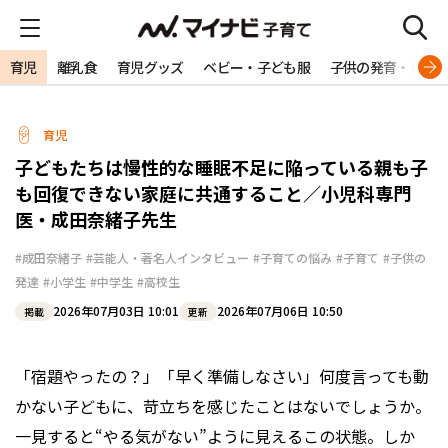
育児
離乳食
育児グッズ
ベビー・子ども服
子供の発育・発達
育児
子どもたちは慢性的な睡眠不足に陥っている――親も子
も回復できない家庭に共通すること／小児科専門
医・成田奈緒子先生
#成田奈緒子
#芸能人・著名人インタビュー
#子育ての悩み
#子育て
#子供の
発達
#小学生
#中学生
#高校生
2026年07月03日 10:01
2026年07月06日 10:50
掲載
更新
「宿題やったの？」「早く準備しなさい」何度言っても動
かない子どもに、苛立ちを感じたことはないでしょうか。
一見すると“やる気がない”ように見えるこの状態。しか