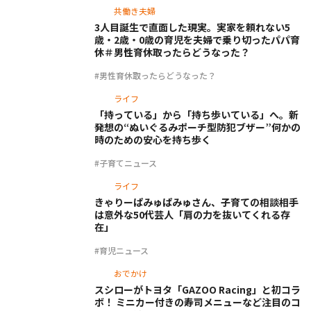
共働き夫婦
3人目誕生で直面した現実。実家を頼れない5
歳・2歳・0歳の育児を夫婦で乗り切ったパパ育
休＃男性育休取ったらどうなった？
#男性育休取ったらどうなった？
ライフ
「持っている」から「持ち歩いている」へ。新
発想の“ぬいぐるみポーチ型防犯ブザー”何かの
時のための安心を持ち歩く
#子育てニュース
ライフ
きゃりーぱみゅぱみゅさん、子育ての相談相手
は意外な50代芸人「肩の力を抜いてくれる存
在」
#育児ニュース
おでかけ
スシローがトヨタ「GAZOO Racing」と初コラ
ボ！ ミニカー付きの寿司メニューなど注目のコ