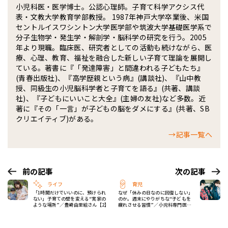
小児科医・医学博士。公認心理師。子育て科学アクシス代
表・文教大学教育学部教授。 1987年神戸大学卒業後、米国
セントルイスワシントン大学医学部や筑波大学基礎医学系で
分子生物学・発生学・解剖学・脳科学の研究を行う。2005
年より現職。臨床医、研究者としての活動も続けながら、医
療、心理、教育、福祉を融合した新しい子育て理論を展開し
ている。著書に『「発達障害」と間違われる子どもたち』
(青春出版社)、『高学歴親という病』(講談社)、『山中教
授、同級生の小児脳科学者と子育てを語る』(共著、講談
社)、『子どもにいいこと大全』(主婦の友社)など多数。近
著に『その「一言」が子どもの脳をダメにする』(共著、SB
クリエイティブ)がある。
→記事一覧へ
前の記事
次の記事
ライフ
育児
「1時間だけでいいのに、預けられ
なぜ「休みの日なのに回復しない」
ない」子育ての壁を変える“実家の
のか。週末にやりがちな“子どもを
ような場所”／豊崎由里絵さん【2】
疲れさせる習慣”／小児科専門医・
成田奈緒子先生