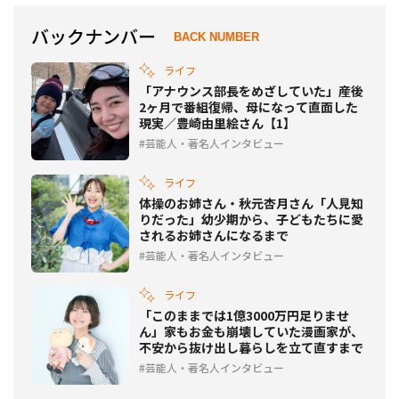
バックナンバー
BACK NUMBER
ライフ
「アナウンス部長をめざしていた」産後
2ヶ月で番組復帰、母になって直面した
現実／豊崎由里絵さん【1】
芸能人・著名人インタビュー
ライフ
体操のお姉さん・秋元杏月さん「人見知
りだった」幼少期から、子どもたちに愛
されるお姉さんになるまで
芸能人・著名人インタビュー
ライフ
「このままでは1億3000万円足りませ
ん」家もお金も崩壊していた漫画家が、
不安から抜け出し暮らしを立て直すまで
芸能人・著名人インタビュー