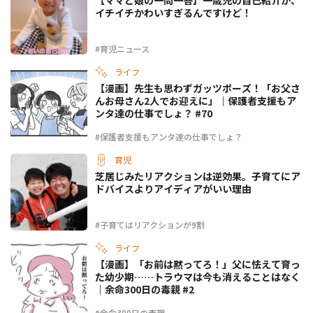
【ママと娘の一問一答】一歳児の自己紹介が、
イチイチかわいすぎるんですけど！
#育児ニュース
ライフ
【漫画】先生も思わずガッツポーズ！「お父さ
んお母さん2人でお迎えに」｜保護者支援もア
ンタ達の仕事でしょ？ #70
#保護者支援もアンタ達の仕事でしょ？
育児
芝居じみたリアクションは逆効果。子育てにア
ドバイスよりアイディアがいい理由
#子育てはリアクションが9割
ライフ
【漫画】「お前は黙ってろ！」父に怯えて育っ
た幼少期……トラウマは今も消えることはなく
｜余命300日の毒親 #2
#余命300日の毒親