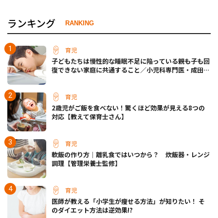
ランキング
RANKING
育児
子どもたちは慢性的な睡眠不足に陥っている――親も子も回
復できない家庭に共通すること／小児科専門医・成田奈
緒子先生
育児
2歳児がご飯を食べない！驚くほど効果が見える8つの
対応【教えて保育士さん】
育児
軟飯の作り方｜離乳食ではいつから？ 炊飯器・レンジ
調理【管理栄養士監修】
育児
医師が教える「小学生が痩せる方法」が知りたい！ そ
のダイエット方法は逆効果!?