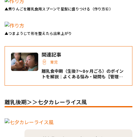
▲煮りんごを離乳食用スプーンで星型に盛りつける（作り方⑥）
▲つまようじで形を整えたら出来上がり
関連記事
育児
離乳食中期（生後7～8ヶ月ごろ）のポイン
トを解説｜よくある悩み・疑問も【管理栄
養士監修】
離乳後期＞＞七夕カレーライス風