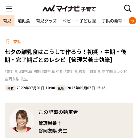
育児
離乳食
育児グッズ
ベビー・子ども服
子供の発育・発達
育児
七夕の離乳食はこうして作ろう！初期・中期・後
期・完了期ごとのレシピ【管理栄養士執筆】
#離乳食
#離乳食 初期
#離乳食 中期
#離乳食 後期
#離乳食 完了期
#レシピ
#
谷岡友梨 先生
2022年07月01日 10:00
2023年09月05日 15:46
掲載
更新
この記事の執筆者
管理栄養士
谷岡友梨 先生