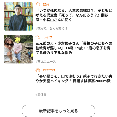
教育
「いつか死ぬなら、人生の意味は？」子どもと
考える児童書『死って、なんだろう？』翻訳
家・小宮由さんに聞く
#死って、なんだろう？
ライフ
三兄弟の母・小倉優子さん「異性の子どもへの
性教育が難しい」 14歳・9歳・5歳の息子を育
てる母のリアルな悩み
#育児ニュース
おでかけ
「暑い夏こそ、山で涼もう」親子で行きたい爽
やか天空ハイキング！ 目指すは標高2000m級
#夏休み
最新記事をもっと見る