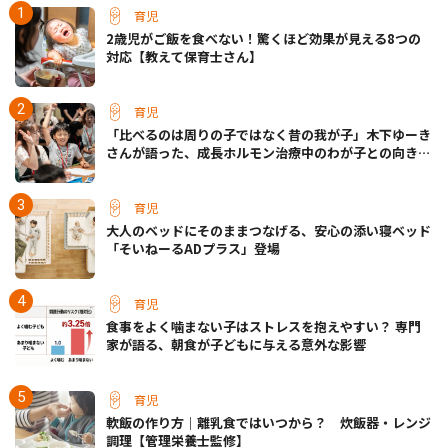
育児
2歳児がご飯を食べない！驚くほど効果が見える8つの
対応【教えて保育士さん】
育児
「比べるのは周りの子ではなく昔の我が子」木下ゆーき
さんが語った、成長ホルモン治療中のわが子との向き合
い方
育児
大人のベッドにそのままつなげる、安心の添い寝ベッド
「そいねーるADプラス」登場
育児
食事をよく噛まない子はストレスを抱えやすい？ 専門
家が語る、朝食が子どもに与える意外な影響
育児
軟飯の作り方｜離乳食ではいつから？ 炊飯器・レンジ
調理【管理栄養士監修】