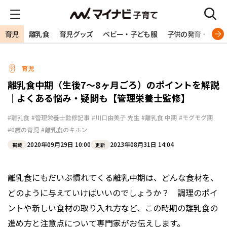
育児
離乳食
育児グッズ
ベビー・子ども服
子供の発育・発達
育児
離乳食中期（生後7～8ヶ月ごろ）のポイントを解説
｜よくある悩み・疑問も【管理栄養士監修】
#離乳食
#管理栄養士監修記事
#川口由美子 先生
#離乳食 中期
#モグモグ期
#0歳の育児
#離乳食のキホン
2020年09月29日 10:00
2023年08月31日 14:04
掲載
更新
離乳食にもだいぶ慣れてくる離乳中期は、どんな食材を、
どのように与えていけばいいのでしょうか？ 調理のポイ
ントや新しい食材の取り入れ方など、この時期の離乳食の
進め方と注意点について専門家がお伝えします。