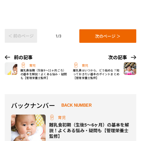
＜ 前のページ
次のページ ＞
1/3
前の記事
次の記事
育児
育児
離乳食後期（生後9～11ヶ月ごろ）
離乳食はいつから、どう始める？知
の基本を解説！よくある悩み・疑問
っておきたい基本のポイントまとめ
も【管理栄養士監修】
【管理栄養士監修】
バックナンバー
BACK NUMBER
育児
離乳食初期（生後5〜6ヶ月）の基本を解
説！よくある悩み・疑問も【管理栄養士
監修】