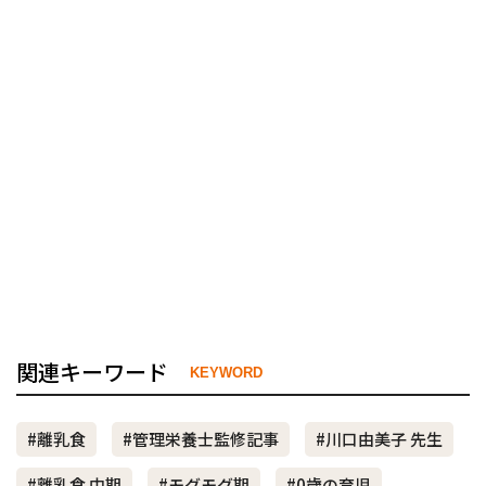
関連キーワード
KEYWORD
#離乳食
#管理栄養士監修記事
#川口由美子 先生
#離乳食 中期
#モグモグ期
#0歳の育児