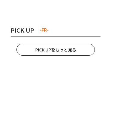
き夫婦
#産休
#育休
PICK UP
-PR-
PICK UPをもっと見る