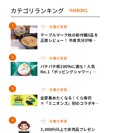
カテゴリランキング
RANKING
共働き家事
テーブルマーク秋の新作麺3品を
正直レビュー！ 外食気分が味わ
えるクオリティで共働き家庭の救
世主になってくれそう♡
共働き家事
パチパチ感200%に進化！人気
No.1「ポッピングシャワー」チ
ョコプレートの下に、まさかの仕
掛け！サーティワンの限定ケーキ
が最高
共働き家事
全部集めたくなる！くら寿司
×「ミニオンズ」初のコラボキャ
ンペーン開催！
共働き家事
3,000円以上で非売品プレゼン