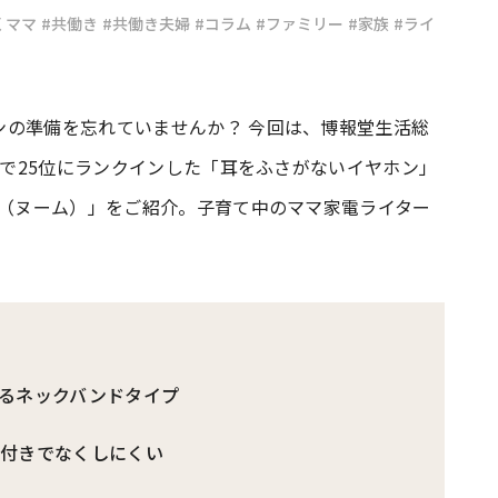
くママ
#共働き
#共働き夫婦
#コラム
#ファミリー
#家族
#ライ
#共働き夫婦のセブンルール
#共働
ンの準備を忘れていませんか？ 今回は、博報堂生活総
ビーニュース
#マタニティニュース
」で25位にランクインした「耳をふさがないイヤホン」
m（ヌーム）」をご紹介。子育て中のママ家電ライター
るネックバンドタイプ
ド付きでなくしにくい