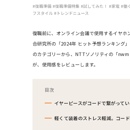
#復職準備
#復職準備特集
#試してみた！
#家電
#働
フスタイル
#トレンドニュース
#ワンオペ育児
#コミックエッセイ
復職前に、オンライン会議で使用するイヤホ
#渡邊大地の令和的ワーパパ道
#ベ
合研究所の「2024年 ヒット予想ランキング
のカテゴリーから、NTTソノリティの「nw
が、使用感をレビューします。
目次
イヤーピースがコードで繋がってい
軽くて装着のストレス軽減。コー