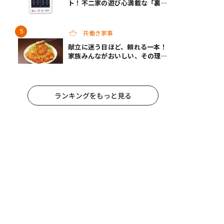
ト！不二家の遊び心満載な「裏不
二家の日」8/22スタート
共働き家事
献立に迷う日ほど、頼れる一本！
家族みんながおいしい、その理由
は“黄金バランス”にあり！モラ
ンボン『生姜焼のたれ』がリニュ
ーアル
ランキングをもっと見る