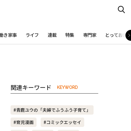
働き家事
ライフ
連載
特集
専門家
とっておき
関連キーワード
KEYWORD
#青鹿ユウの「夫婦でふうふう子育て」
#育児漫画
#コミックエッセイ