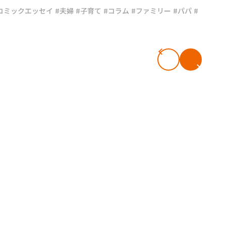
コミックエッセイ
#夫婦
#子育て
#コラム
#ファミリー
#パパ
#
#共働き夫婦のセブンルール
#共働
ビーニュース
#マタニティニュース