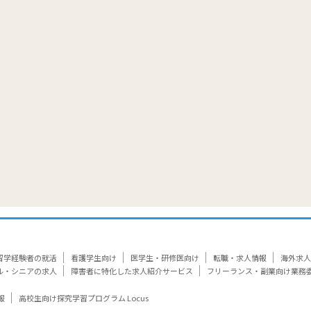
覧
留学経験者の就活
看護学生向け
医学生・研修医向け
転職・求人情報
海外求人
ル・シニアの求人
障害者に特化した求人紹介サービス
フリーランス・副業向け業務
報
高校生向け探究学習プログラム Locus