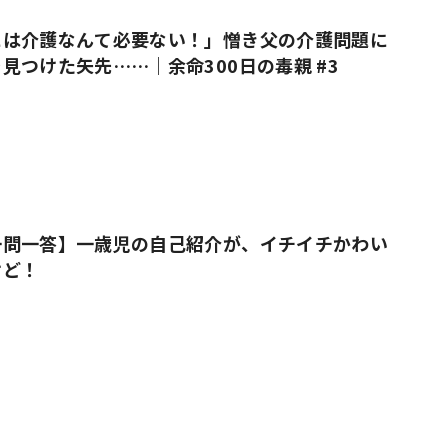
には介護なんて必要ない！」憎き父の介護問題に
見つけた矢先……｜余命300日の毒親 #3
一問一答】一歳児の自己紹介が、イチイチかわい
けど！