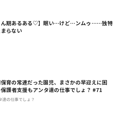
ゃん期あるある♡】眠い…けど…ンムゥ……独特
たまらない
間保育の常連だった園児、まさかの早迎えに困
―｜保護者支援もアンタ達の仕事でしょ？ #71
タ達の仕事でしょ？