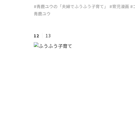
#青鹿ユウの「夫婦でふうふう子育て」
#育児漫画
#
青鹿ユウ
#ワンオペ育児
#コミックエッセイ
12
13
#渡邊大地の令和的ワーパパ道
#ベ