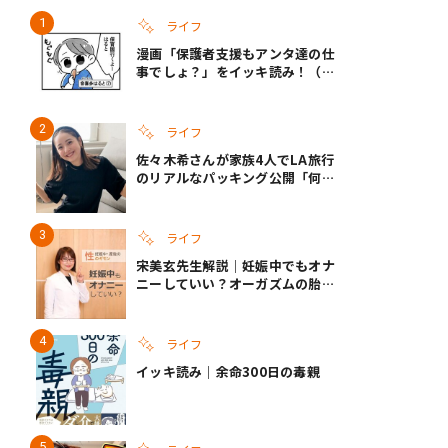
ライフ
漫画「保護者支援もアンタ達の仕
事でしょ？」をイッキ読み！（右
タップ＞で読める！）
ライフ
佐々木希さんが家族4人でLA旅行
のリアルなパッキング公開「何が
あるかわからないから、人生」い
ざというときの備えも
ライフ
宋美玄先生解説｜妊娠中でもオナ
ニーしていい？オーガズムの胎児
への影響と3つの注意点
ライフ
イッキ読み｜余命300日の毒親