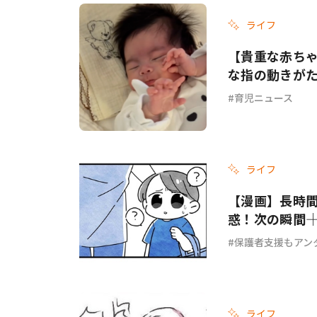
ライフ
【貴重な赤ち
な指の動きが
育児ニュース
ライフ
【漫画】長時
惑！次の瞬間―
保護者支援もアン
ライフ