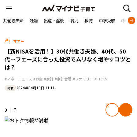
共働き夫婦
妊娠
出産・産後
育児
教育
中学受験
中学生
マネー
【新NISAを活用！】30代共働き夫婦、40代、50
代…フェーズに合った投資でムリなく増やすコツと
は？
#マネーニュース
#お金
#家計
#家計管理
#ファミリー
#コラム
2024年04月19日 11:11
掲載
3
7