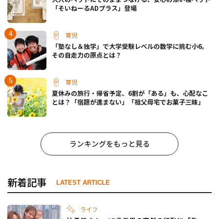
「そいねーるADプラス」登場
育児
「塾なし＆独学」で大学受験レベルの数学に挑む小6。
その自走力の原点とは？
育児
夏休みの旅行・帰省予定、6割が「ある」も、心配なこ
とは？「宿題が進まない」「祖父母宅でお菓子三昧」
ランキングをもっと見る
新着記事
LATEST ARTICLE
ライフ