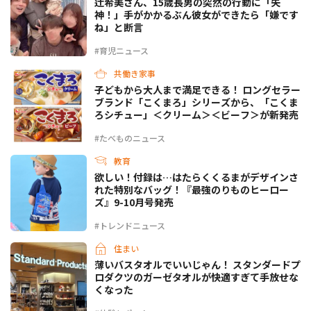
辻希美さん、15歳長男の突然の行動に「失
神！」手がかかるぶん彼女ができたら「嫌です
ね」と断言
#育児ニュース
共働き家事
子どもから大人まで満足できる！ ロングセラー
ブランド「こくまろ」シリーズから、「こくま
ろシチュー」＜クリーム＞＜ビーフ＞が新発売
#たべものニュース
教育
欲しい！付録は…はたらくくるまがデザインさ
れた特別なバッグ！『最強のりものヒーロー
ズ』9-10月号発売
#トレンドニュース
住まい
薄いバスタオルでいいじゃん！ スタンダードプ
ロダクツのガーゼタオルが快適すぎて手放せな
くなった