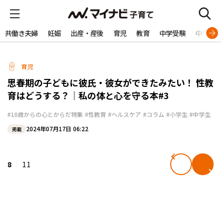
共働き夫婦
妊娠
出産・産後
育児
教育
中学受験
中学生
育児
思春期の子どもに彼氏・彼女ができたみたい！ 性教
育はどうする？｜私の体と心を守る本#3
#10歳からの心とからだ特集
#性教育
#ヘルスケア
#コラム
#小学生
#中学生
2024年07月17日 06:22
掲載
8
11