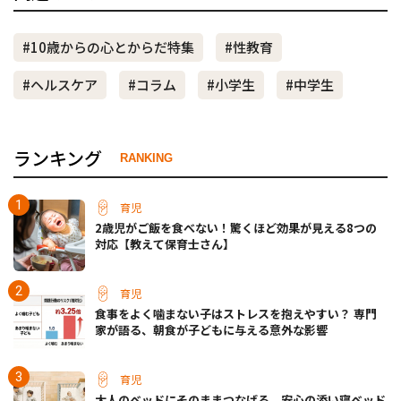
#10歳からの心とからだ特集
#性教育
#ヘルスケア
#コラム
#小学生
#中学生
ランキング
RANKING
育児
2歳児がご飯を食べない！驚くほど効果が見える8つの
対応【教えて保育士さん】
育児
食事をよく噛まない子はストレスを抱えやすい？ 専門
家が語る、朝食が子どもに与える意外な影響
育児
大人のベッドにそのままつなげる、安心の添い寝ベッド