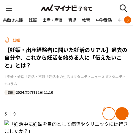
共働き夫婦
妊娠
出産・産後
育児
教育
中学受験
中学生
妊娠
【妊娠・出産経験者に聞いた妊活のリアル】過去の
自分や、これから妊活を始める人に「伝えたいこ
と」とは？
#不妊・妊活
#妊活・不妊
#妊活中の生活
#マタニティニュース
#マタニティ
#コラム
2024年07月12日 11:10
掲載
5
9