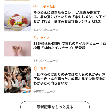
共働き家事
そうめんに飽きたらコレ！ JA全農が提案す
る、暑い夏にぴったりの「冷やしメシ」＆子ど
もが作れる「夏休みお留守番ランチ」各3選
#たべものニュース
ライフ
399円(税込438円)で憧れのネイルデビュー！西
松屋「Kidsネイルチップ」新登場
#トレンドニュース
育児
「比べるのは周りの子ではなく昔の我が子」木
下ゆーきさんが語った、成長ホルモン治療中の
わが子との向き合い方
#子育てニュース
最新記事をもっと見る