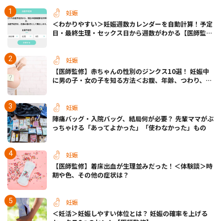
妊娠
＜わかりやすい＞妊娠週数カレンダーを自動計算！予定
日・最終生理・セックス日から週数がわかる【医師監
修】
妊娠
【医師監修】赤ちゃんの性別のジンクス10選！ 妊娠中
に男の子・女の子を知る方法＜お腹、年齢、つわり、胎
動など＞
妊娠
陣痛バッグ・入院バッグ、結局何が必要？ 先輩ママがぶ
っちゃける「あってよかった」「使わなかった」もの
妊娠
【医師監修】着床出血が生理並みだった！＜体験談＞時
期や色、その他の症状は？
妊娠
＜妊活＞妊娠しやすい体位とは？ 妊娠の確率を上げる