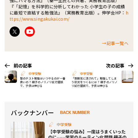
強にハマる方法』（秦一生氏との共著、実務教育出版）
『「記憶」を科学的に分析してわかった 小学生の子の成績
に最短で直結する勉強法』（実務教育出版）。伸学会HP：
h
ttps://www.singakukai.com/
→記事一覧へ
前の記事
次の記事
中学受験
中学受験
塾のテスト勉強はいつやるのが一番
「雰囲気に流されて」勉強してしま
良いの？―― 親子のノリノリ試行錯誤
う状況をつくるには？―― 親子のノリノ
で、子供は伸びる
リ試行錯誤で、子供は伸びる
バックナンバー
BACK NUMBER
中学受験
【中学受験の悩み】一度はうまくいった
のに……学習のルーティン化問題―― 親子の