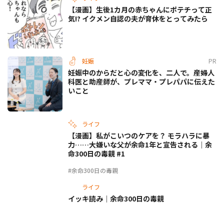
【漫画】生後1カ月の赤ちゃんにポテチって正
気!? イクメン自認の夫が育休をとってみたら
妊娠
PR
妊娠中のからだと心の変化を、二人で。産婦人
科医と助産師が、プレママ・プレパパに伝えた
いこと
ライフ
【漫画】私がこいつのケアを？ モラハラに暴
力……大嫌いな父が余命1年と宣告される｜余
命300日の毒親 #1
#余命300日の毒親
ライフ
イッキ読み｜余命300日の毒親