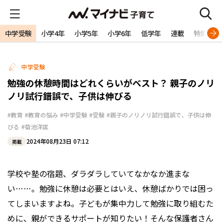
中学受験
小学4年
小学5年
小学6年
低学年
連載
特集
中学受験
勉強の休憩時間はどれくらいがベスト？―― 親子のノリ
ノリ試行錯誤で、子供は伸びる
#教育
#教育の悩み
#中学受験
#受験
#親子のノリノリ試行錯誤で、子供は伸
びる
#菊池洋匡
2024年08月23日 07:12
掲載
学校や塾の宿題、ダラダラしていてなかなか進まな
い……。勉強に休憩は必要とはいえ、休憩ばかりでは困っ
てしまいますよね。子どもが集中力して勉強に取り組むた
めに、親ができるサポートが知りたい！そんな保護者さん