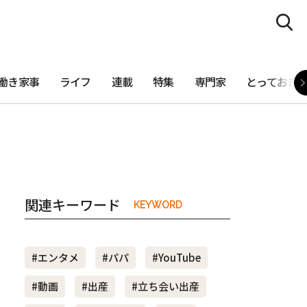
働き家事
ライフ
連載
特集
専門家
とっておき
関連キーワード
KEYWORD
#エンタメ
#パパ
#YouTube
#動画
#出産
#立ち会い出産