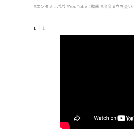
#エンタメ
#パパ
#YouTube
#動画
#出産
#立ち会い
#ワンオペ育児
#コミックエッセイ
1
1
#渡邊大地の令和的ワーパパ道
#ベ