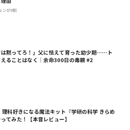
い理由
ョンが9割
前は黙ってろ！」父に怯えて育った幼少期……ト
えることはなく｜余命300日の毒親 #2
 理科好きになる魔法キット『学研の科学 きらめ
やってみた！【本音レビュー】