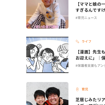
【ママと娘の
すぎるんです
育児ニュース
ライフ
【漫画】先生
お迎えに」｜保
保護者支援もアン
育児
芝居じみたリ