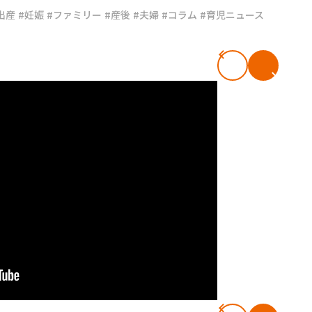
出産
#妊娠
#ファミリー
#産後
#夫婦
#コラム
#育児ニュース
#共働き夫婦のセブンルール
#共働
ビーニュース
#マタニティニュース