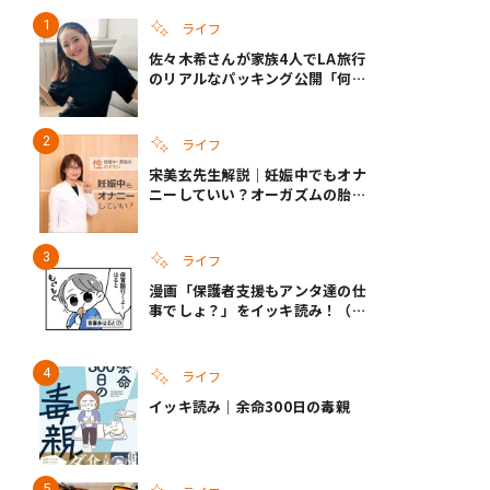
ライフ
佐々木希さんが家族4人でLA旅行
のリアルなパッキング公開「何が
あるかわからないから、人生」い
ざというときの備えも
ライフ
宋美玄先生解説｜妊娠中でもオナ
ニーしていい？オーガズムの胎児
への影響と3つの注意点
ライフ
漫画「保護者支援もアンタ達の仕
事でしょ？」をイッキ読み！（右
タップ＞で読める！）
ライフ
イッキ読み｜余命300日の毒親