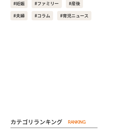
#妊娠
#ファミリー
#産後
#夫婦
#コラム
#育児ニュース
き夫婦
#産休
#育休
カテゴリランキング
RANKING