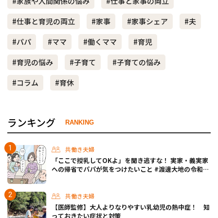
#家族や人間関係の悩み
#仕事と家事の両立
#仕事と育児の両立
#家事
#家事シェア
#夫
#パパ
#ママ
#働くママ
#育児
#育児の悩み
#子育て
#子育ての悩み
#コラム
#育休
ランキング
RANKING
共働き夫婦
「ここで授乳してOKよ」を聞き逃すな！ 実家・義実家
への帰省でパパが気をつけたいこと #渡邊大地の令和的
ワーパパ道 Vol.20
共働き夫婦
【医師監修】大人よりなりやすい乳幼児の熱中症！ 知
っておきたい症状と対策