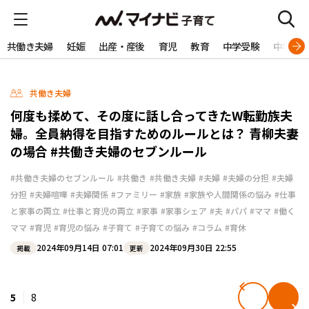
共働き夫婦
妊娠
出産・産後
育児
教育
中学受験
中学生
共働き夫婦
何度も揉めて、その度に話し合ってきたW転勤族夫
婦。全員納得を目指すためのルールとは？ 青柳夫妻
の場合 #共働き夫婦のセブンルール
#共働き夫婦のセブンルール
#共働き
#共働き夫婦
#夫婦
#夫婦の分担
#夫婦
分担
#夫婦喧嘩
#夫婦関係
#ファミリー
#家族
#家族や人間関係の悩み
#仕事
と家事の両立
#仕事と育児の両立
#家事
#家事シェア
#夫
#パパ
#ママ
#働く
ママ
#育児
#育児の悩み
#子育て
#子育ての悩み
#コラム
#育休
2024年09月14日 07:01
2024年09月30日 22:55
掲載
更新
5
8