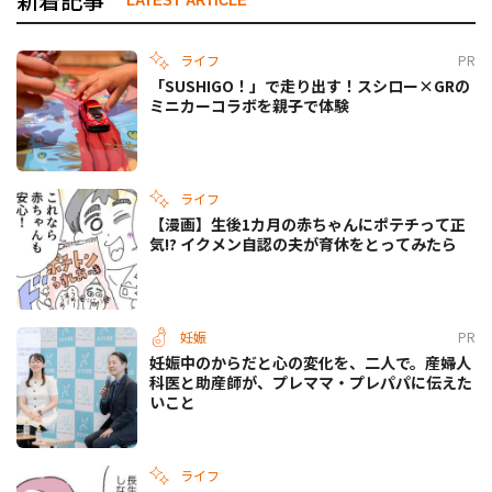
LATEST ARTICLE
ライフ
PR
「SUSHIGO！」で走り出す！スシロー×GRの
ミニカーコラボを親子で体験
ライフ
【漫画】生後1カ月の赤ちゃんにポテチって正
気!? イクメン自認の夫が育休をとってみたら
妊娠
PR
妊娠中のからだと心の変化を、二人で。産婦人
科医と助産師が、プレママ・プレパパに伝えた
いこと
ライフ