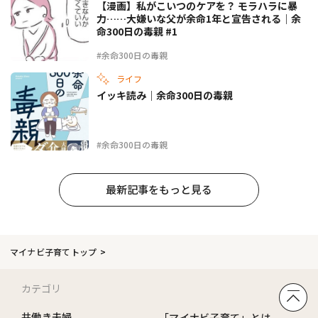
【漫画】私がこいつのケアを？ モラハラに暴
力……大嫌いな父が余命1年と宣告される｜余
命300日の毒親 #1
#余命300日の毒親
ライフ
イッキ読み｜余命300日の毒親
#余命300日の毒親
最新記事をもっと見る
マイナビ子育てトップ
カテゴリ
共働き夫婦
「マイナビ子育て」とは