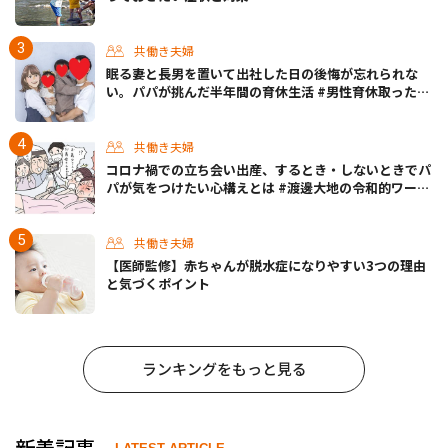
共働き夫婦
眠る妻と長男を置いて出社した日の後悔が忘れられな
い。パパが挑んだ半年間の育休生活 #男性育休取ったら
どうなった？
共働き夫婦
コロナ禍での立ち会い出産、するとき・しないときでパ
パが気をつけたい心構えとは #渡邊大地の令和的ワーパ
パ道 Vol.30
共働き夫婦
【医師監修】赤ちゃんが脱水症になりやすい3つの理由
と気づくポイント
ランキングをもっと見る
新着記事