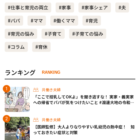
#仕事と育児の両立
#家事
#家事シェア
#夫
#パパ
#ママ
#働くママ
#育児
#育児の悩み
#子育て
#子育ての悩み
#コラム
#育休
ランキング
RANKING
共働き夫婦
「ここで授乳してOKよ」を聞き逃すな！ 実家・義実家
への帰省でパパが気をつけたいこと #渡邊大地の令和的
ワーパパ道 Vol.20
共働き夫婦
【医師監修】大人よりなりやすい乳幼児の熱中症！ 知
っておきたい症状と対策