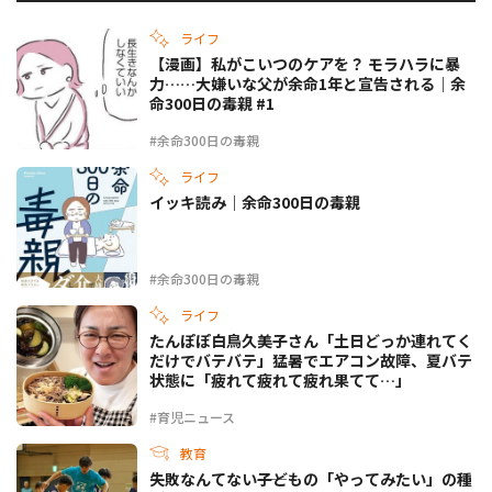
ライフ
【漫画】私がこいつのケアを？ モラハラに暴
力……大嫌いな父が余命1年と宣告される｜余
命300日の毒親 #1
#余命300日の毒親
ライフ
イッキ読み｜余命300日の毒親
#余命300日の毒親
ライフ
たんぽぽ白鳥久美子さん「土日どっか連れてく
だけでバテバテ」猛暑でエアコン故障、夏バテ
状態に「疲れて疲れて疲れ果てて…」
#育児ニュース
教育
失敗なんてない――子どもの「やってみたい」の種