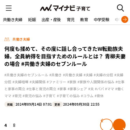
共働き夫婦
妊娠
出産・産後
育児
教育
中学受験
中学生
共働き夫婦
何度も揉めて、その度に話し合ってきたW転勤族夫
婦。全員納得を目指すためのルールとは？ 青柳夫妻
の場合 #共働き夫婦のセブンルール
#共働き夫婦のセブンルール
#共働き
#共働き夫婦
#夫婦
#夫婦の分担
#夫婦
分担
#夫婦喧嘩
#夫婦関係
#ファミリー
#家族
#家族や人間関係の悩み
#仕事
と家事の両立
#仕事と育児の両立
#家事
#家事シェア
#夫
#パパ
#ママ
#働く
ママ
#育児
#育児の悩み
#子育て
#子育ての悩み
#コラム
#育休
2024年09月14日 07:01
2024年09月30日 22:55
掲載
更新
4
8