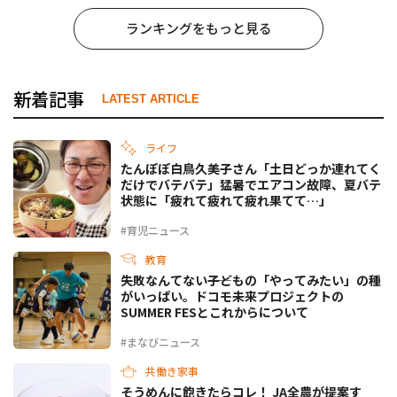
ランキングをもっと見る
新着記事
LATEST ARTICLE
ライフ
たんぽぽ白鳥久美子さん「土日どっか連れてく
だけでバテバテ」猛暑でエアコン故障、夏バテ
状態に「疲れて疲れて疲れ果てて…」
#育児ニュース
教育
失敗なんてない――子どもの「やってみたい」の種
がいっぱい。ドコモ未来プロジェクトの
SUMMER FESとこれからについて
#まなびニュース
共働き家事
そうめんに飽きたらコレ！ JA全農が提案す