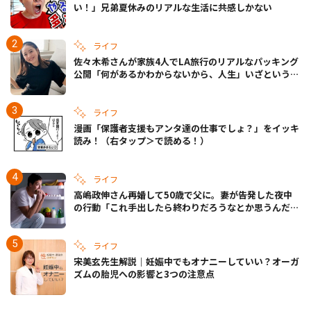
い！」兄弟夏休みのリアルな生活に共感しかない
ライフ
佐々木希さんが家族4人でLA旅行のリアルなパッキング
公開「何があるかわからないから、人生」いざというと
きの備えも
ライフ
漫画「保護者支援もアンタ達の仕事でしょ？」をイッキ
読み！（右タップ＞で読める！）
ライフ
高嶋政伸さん再婚して50歳で父に。妻が告発した夜中
の行動「これ手出したら終わりだろうなとか思うんだけ
ども……」
ライフ
宋美玄先生解説｜妊娠中でもオナニーしていい？オーガ
ズムの胎児への影響と3つの注意点