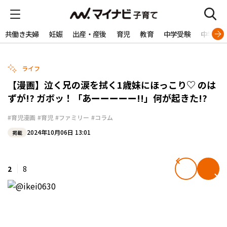
共働き夫婦
妊娠
出産・産後
育児
教育
中学受験
中学生
ライフ
【漫画】泣く兄の涙を拭く1歳妹にほっこり♡ のは
ずが!? ガボッ！「あーーーーー!!」何が起きた!?
#育児漫画
#育児
#ファミリー
#コラム
2024年10月06日 13:01
掲載
2
8