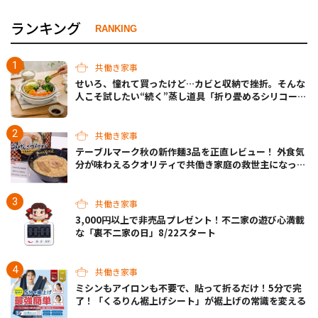
ランキング
RANKING
共働き家事
せいろ、憧れて買ったけど…カビと収納で挫折。そんな
人こそ試したい“続く”蒸し道具「折り畳めるシリコーン
蒸しざる」
共働き家事
テーブルマーク秋の新作麺3品を正直レビュー！ 外食気
分が味わえるクオリティで共働き家庭の救世主になって
くれそう♡
共働き家事
3,000円以上で非売品プレゼント！不二家の遊び心満載
な「裏不二家の日」8/22スタート
共働き家事
ミシンもアイロンも不要で、貼って折るだけ！5分で完
了！「くるりん裾上げシート」が裾上げの常識を変える