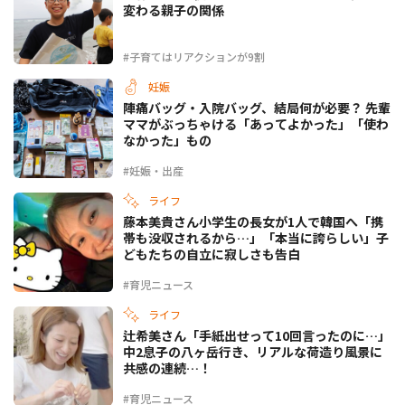
変わる親子の関係
#子育てはリアクションが9割
妊娠
陣痛バッグ・入院バッグ、結局何が必要？ 先輩
ママがぶっちゃける「あってよかった」「使わ
なかった」もの
#妊娠・出産
ライフ
藤本美貴さん小学生の長女が1人で韓国へ「携
帯も没収されるから…」「本当に誇らしい」子
どもたちの自立に寂しさも告白
#育児ニュース
ライフ
辻希美さん「手紙出せって10回言ったのに…」
中2息子の八ヶ岳行き、リアルな荷造り風景に
共感の連続…！
#育児ニュース