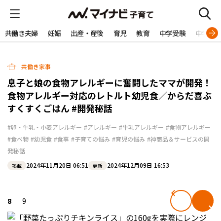
共働き夫婦
妊娠
出産・産後
育児
教育
中学受験
中学生
共働き家事
息子と娘の食物アレルギーに奮闘したママが開発！
食物アレルギー対応のレトルト幼児食／からだ喜ぶ
すくすくごはん #開発秘話
#卵・牛乳・小麦アレルギー
#アレルギー
#牛乳アレルギー
#食物アレルギー
#食べ物
#幼児食
#食事
#子育ての悩み
#育児の悩み
#神商品＆サービスの開
発秘話
2024年11月20日 06:51
2024年12月09日 16:53
掲載
更新
8
9