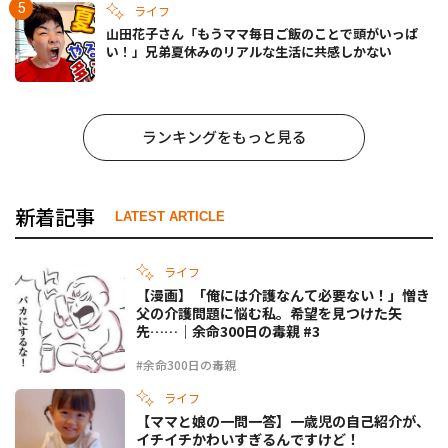
ライフ
山田花子さん「もうママ毎日ご飯のことで頭がいっぱ
い！」兄弟夏休みのリアルな生活に共感しかない
ランキングをもっと見る
新着記事
LATEST ARTICLE
ライフ
【漫画】「俺には介護なんて必要ない！」憎き
父の介護問題に悩む私。希望を見つけた矢
先……｜余命300日の毒親 #3
#余命300日の毒親
ライフ
【ママと娘の一問一答】一歳児の自己紹介が、
イチイチかわいすぎるんですけど！