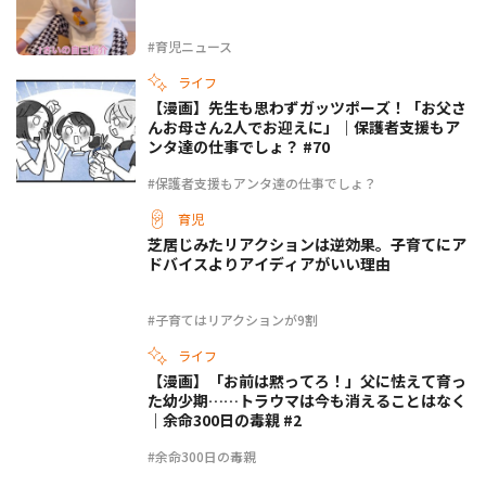
#育児ニュース
ライフ
【漫画】先生も思わずガッツポーズ！「お父さ
んお母さん2人でお迎えに」｜保護者支援もア
ンタ達の仕事でしょ？ #70
#保護者支援もアンタ達の仕事でしょ？
育児
芝居じみたリアクションは逆効果。子育てにア
ドバイスよりアイディアがいい理由
#子育てはリアクションが9割
ライフ
【漫画】「お前は黙ってろ！」父に怯えて育っ
た幼少期……トラウマは今も消えることはなく
｜余命300日の毒親 #2
#余命300日の毒親