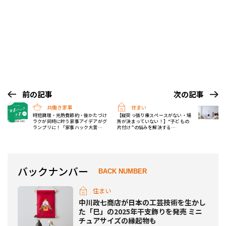
前の記事
次の記事
共働き家事
住まい
時短調理・光熱費節約・後かたづけ
【縦突っ張り棒スペースがない・場
ラクが同時に叶う家事アイデアがグ
所が決まっていない！】“子どもの
ランプリに！「家事ハック大賞
片付け”の悩みを解決する
2024」受賞アイデア決定
「tatecco」新シリーズが登場！
バックナンバー
BACK NUMBER
住まい
中川政七商店が日本の工芸技術を生かし
た「巳」の2025年干支飾りを発売 ミニ
チュアサイズの縁起物も