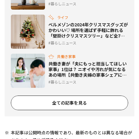
暮らしニュース
ライフ
ベルメゾンの2024年クリスマスグッズが
かわいい♡ 場所を選ばず手軽に飾れる
「壁掛けクリスマスツリー」など全7種
類が登場
暮らしニュース
共働き家事
共働き妻が「夫にもっと担当してほしい
家事」1位は？ ニオイや汚れが気になる
あの場所【共働き夫婦の家事シェアに関
する意識調査】
暮らしニュース
全ての記事を見る
本記事は公開時点の情報であり、最新のものとは異なる場合が