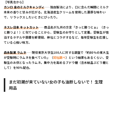
【写真左から】
カンロ 金のミルクキャンディ
……独自製法により、口に含んだ瞬間にミルク
本来の香りと甘みが広がる。北海道産生クリームを使用した濃厚な味わい
で、リラックスしたいときにぴったり。
ネスレ日本 キットカット
……商品名が九州の方言「きっと勝つとぉ」（きっ
と勝つよ！）と似ていることから、受験生のお守りとして定着。受験生が宿
泊するホテルや願書を郵便局、神社とコラボするなど、毎年受験生を応援し
ている心強い味方。
森永製菓 ラムネ
……現役東京大学生100人に対する調査で「約80％の東大生
が受験時にラムネを食べていた」（
同社調べ
）という結果もあるくらい、受
験生のお供となったラムネ。集中力を高めるブドウ糖（含水結晶ぶどう糖と
して）を90％配合。
まだ初潮が来ていない女の子も油断しないで！ 生理
用品