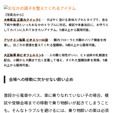
【写真左から】
大幸薬品 正露丸クイックC
……すばやく溶ける液体カプセルタイプで、急な
下痢や軟便といったおなかのトラブルに対応。模試や本番当日に、お守りと
してカバンに入れておきたいアイテム。5歳以上から服用可能。
アリナミン製薬 ビオスリーHi錠
……腸内フローラと大腸のバリア機能を改
善し、日ごろの便通を整えてくれる整腸剤。5歳以上から服用可能。
大正製薬 新ビオフェルミンS
……人の腸と相性がいい、ヒト由来の乳酸菌を
配合。小腸から大腸まで広く定着して増え、すぐれた整腸効果を発揮。5歳
以上から服用可能。
会場への移動に欠かせない酔い止め
普段から電車やバス、車に乗りなれていない子の場合、模
試や受験会場までの移動で乗り物酔いが起きてしまうこと
も。そんなトラブルを避けるには、乗り物酔いの薬は必須