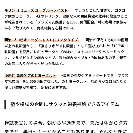
キリン イミューズ ヨーグルトテイスト
……すっきりとした甘さで、ゴクゴ
ク飲めるヨーグルト味のドリンク。健康な人の免疫機能の維持に役立つこと
が報告されている「プラズマ乳酸菌」を1,000億個配合。特に冬場は家族み
んなで取り入れて、免疫維持を心掛けたい。
明治 プロビオヨーグルトR-1 ドリンクタイプ
……明治が保有する6,000種類
以上の乳酸菌から、「強さひきだす乳酸菌」として選び抜かれた「1073R-1
乳酸菌」を使用。レギュラータイプのほか、ストロベリーやベリーミック
ス、マルチビタミン配合タイプ、鉄分配合タイプなど9種類あるので、親子
のお気に入りがきっと見つかるはず。
小岩井 免疫ケアのむヨーグルト
……毎日の免疫ケアをサポートする「プラズ
マ乳酸菌」を1,000億個含有した、のむヨーグルト。なめらかな口当たりと
優しい酸味が特徴で、朝食におすすめ。
塾や模試の合間にサクッと栄養補給できるアイテム
模試を受ける場合、朝から昼過ぎまで、または朝から夕方
までと、半日～１日かかることもあります。そんなときに