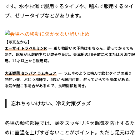
です。水やお湯で服用するタイプや、噛んで服用するタイ
プ、ゼリータイプなどがあります。
【写真左から】
エーザイ トラベルミンR
……乗り物酔いの予防はもちろん、酔ってからでも
効き、眠気が比較的少ない成分を配合。乗車船の30分前に水またはお湯で服
用。11才以上から服用可。
大正製薬 センパア ラムキュア
……ラムネのように噛んで飲むタイプの乗り
物酔い薬。ぶどう風味で、5歳から服用可能。酔ってからでも効果がある。
眠気が起こる場合があるので、長時間移動向き。
忘れちゃいけない、冷え対策グッズ
冬場の勉強部屋では、頭をスッキリさせ眠気を防止するた
めに室温を上げすぎないことがポイント。ただし足元は冷