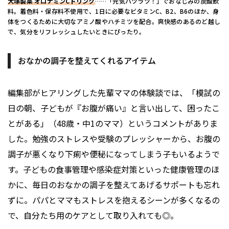
大塚製薬 オロナミンCドリンク
……「元気ハツラツ！」でおなじみの炭酸飲
料。着色料・保存料不使用で、1日に必要なビタミンC、B2、B6のほか、身
体をつくるために大切なアミノ酸やハチミツを配合。爽快感のあるのど越し
で、気分をリフレッシュしたいときにぴったり。
おなかの調子を整えてくれるアイテム
編集部がヒアリングした先輩ママの体験談では、「模試の
日の朝、子どもが『お腹が痛い』と言い出して、困ったこ
とがある」（48歳・中1のママ）というコメントがありま
した。勉強のストレスや受験のプレッシャーから、お腹の
調子が悪くなり下痢や便秘になってしまう子もいるようで
す。子どもの食事管理や感染症対策といった健康管理のほ
かに、毎日のおなかの調子を整えてあげるサポートも忘れ
ずに。パパとママもストレスを抱えるシーンが多くなるの
で、自分たち用のケアとして取り入れても◎。