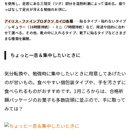
を使用し、足首にある三陰交（ツボ）部分を温熱刺激によって温める。座り
っぱなしで足元が冷える勉強のお供に。
アイリス・ファインプロダクツ カイロ各種
……貼るタイプ・貼れないタイプ
／レギュラー（16時間持続）・ミニ（7時間持続）など、用途や目的に合わ
せて選べる。その他、靴の中に入れるタイプ、靴下に貼るタイプなどさまざ
まな種類を展開。
ちょっと一息＆集中したいときに
気分転換や、勉強時に集中したいときに用意してあげたい
のが甘いもの。食べやすい個包装タイプや、手を汚さずに
食べられるものがおすすめです。1月ころからは、合格祈
願パッケージのお菓子も多数店頭に並ぶので、手に取って
みては？