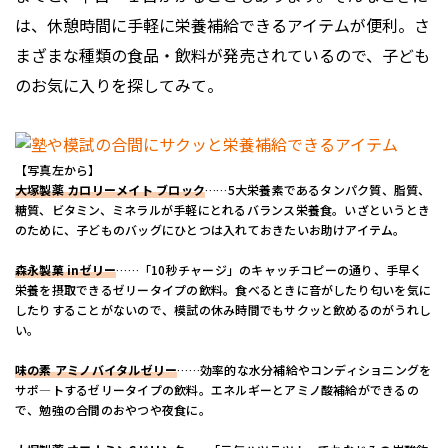
は、休憩時間に手軽に栄養補給できるアイテムが便利。さ
まざまな種類の食品・飲料が発売されているので、子ども
のお気に入りを探してみて。
【写真左から】
大塚製薬 カロリーメイト ブロック
……5大栄養素であるタンパク質、脂質、
糖質、ビタミン、ミネラルが手軽にとれるバランス栄養食。いざというとき
のために、子どものバッグにひとつは入れておきたいお助けアイテム。
森永製菓 inゼリー
……「10秒チャージ」のキャッチコピーの通り、手早く
栄養を摂取できるゼリータイプの飲料。食べるときに音がしたり匂いを気に
したりすることがないので、模試の休み時間でもサクッと飲めるのがうれし
い。
味の素 アミノバイタルゼリー
……効率的な水分補給やコンディショニングを
サポ―トするゼリータイプの飲料。エネルギーとアミノ酸補給ができるの
で、勉強の合間のおやつや夜食に。