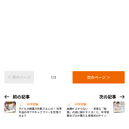
＜ 前のページ
次のページ ＞
1/2
前の記事
次の記事
中学受験
中学受験
子どもの語彙力を鍛えるには？ 日常
成績が上がらない……安易な「転
生活の中でボキャブラリーを充実さ
塾」の前に親がすべきこと。中学受
せよう
験のプロが教える見極めのサイン
は？