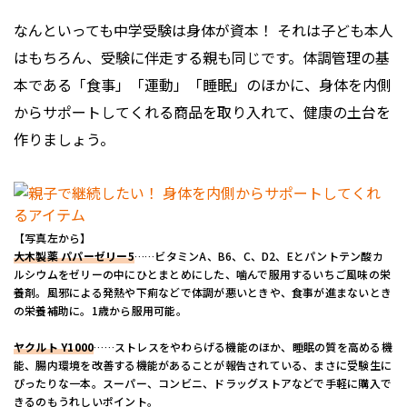
なんといっても中学受験は身体が資本！ それは子ども本人
はもちろん、受験に伴走する親も同じです。体調管理の基
本である「食事」「運動」「睡眠」のほかに、身体を内側
からサポートしてくれる商品を取り入れて、健康の土台を
作りましょう。
【写真左から】
大木製薬 パパーゼリー5
……ビタミンA、B6、C、D2、Eとパントテン酸カ
ルシウムをゼリーの中にひとまとめにした、噛んで服用するいちご風味の栄
養剤。風邪による発熱や下痢などで体調が悪いときや、食事が進まないとき
の栄養補助に。1歳から服用可能。
ヤクルト Y1000
……ストレスをやわらげる機能のほか、睡眠の質を高める機
能、腸内環境を改善する機能があることが報告されている、まさに受験生に
ぴったりな一本。スーパー、コンビニ、ドラッグストアなどで手軽に購入で
きるのもうれしいポイント。