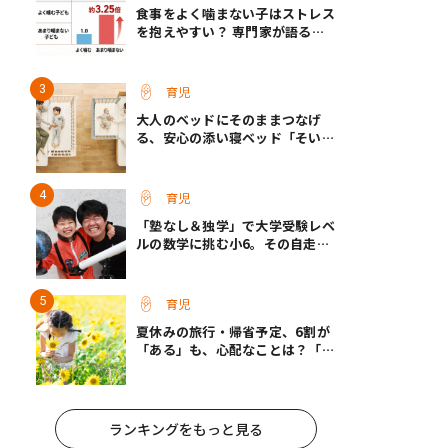
食事をよく噛まない子はストレス
を抱えやすい？ 専門家が語る、
朝食が子どもに与える意外な影響
育児
大人のベッドにそのままつなげ
る、安心の添い寝ベッド「そいね
ーるADプラス」登場
育児
「塾なし＆独学」で大学受験レベ
ルの数学に挑む小6。その自走力
の原点とは？
育児
夏休みの旅行・帰省予定、6割が
「ある」も、心配なことは？「宿
題が進まない」「祖父母宅でお菓
子三昧」
ランキングをもっと見る