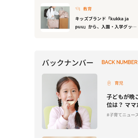
教育
キッズブランド「kukka ja
puu」から、入園・入学グッズ
が続々登場！人気シリーズのリ
ニューアルや、完全新作アイテ
ムも
バックナンバー
BACK NUMBER
育児
子どもが晩
位は？ マ
子育てニュー