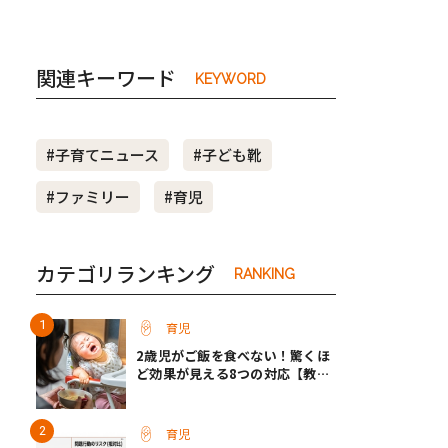
関連キーワード
KEYWORD
#子育てニュース
#子ども靴
#ファミリー
#育児
カテゴリランキング
RANKING
育児
2歳児がご飯を食べない！驚くほ
ど効果が見える8つの対応【教え
て保育士さん】
育児