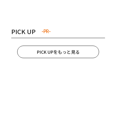
き夫婦
#産休
#育休
PICK UP
-PR-
PICK UPをもっと見る