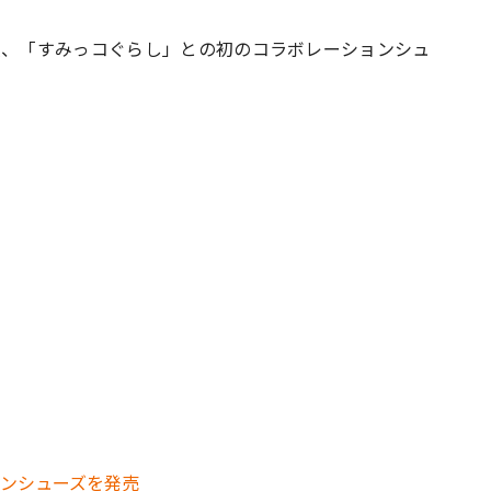
次、「すみっコぐらし」との初のコラボレーションシュ
#共働き夫婦のセブンルール
#共働
ビーニュース
#マタニティニュース