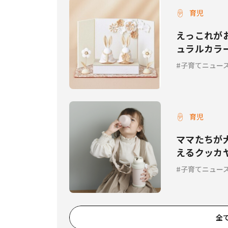
育児
えっこれが
ュラルカラ
子育てニュー
育児
ママたちが
えるクッカ
タイプ登場
子育てニュー
全