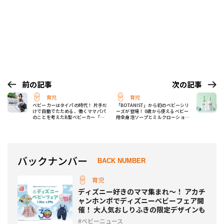
前の記事
次の記事
育児
育児
ベビーカーはタイパの時代！ 片手だ
「BOTANIST」から初のベビーシリ
けで自動でたためる、働くママパパ
ーズが登場！ 0歳から使えるベビー
のことを考えたB型ベビーカー「ヴ
用全身泡ソープとミルクローション
ィット」発売
が4月から発売
バックナンバー
BACK NUMBER
育児
ディズニー好きのママ集まれ～！ アカチ
ャンホンポでディズニーベビーフェア開
催！ 大人気おしりふきの限定デザインも
ベビーニュース