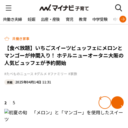
共働き夫婦
妊娠
出産・産後
育児
教育
中学受験
中学生
共働き家事
【食べ放題】いちごスイーツビュッフェにメロンと
マンゴーが仲間入り！ ホテルニューオータニ大阪の
人気ビュッフェが予約開始
#たべものニュース
#グルメ
#ファミリー
#家族
2025年04月14日 11:31
掲載
2
5