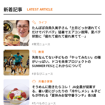
新着記事
LATEST ARTICLE
ライフ
たんぽぽ白鳥久美子さん「土日どっか連れてく
だけでバテバテ」猛暑でエアコン故障、夏バテ
状態に「疲れて疲れて疲れ果てて…」
#育児ニュース
教育
失敗なんてない――子どもの「やってみたい」の種
がいっぱい。ドコモ未来プロジェクトの
SUMMER FESとこれからについて
#まなびニュース
共働き家事
そうめんに飽きたらコレ！ JA全農が提案す
る、暑い夏にぴったりの「冷やしメシ」＆子ど
もが作れる「夏休みお留守番ランチ」各3選
#たべものニュース