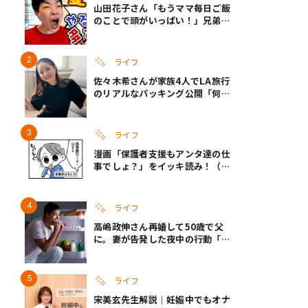
山田花子さん「もうママ毎日ご飯
のことで頭がいっぱい！」兄弟夏
休みのリアルな生活に共感しかな
い
ライフ
佐々木希さんが家族4人でLA旅行
のリアルなパッキング公開「何が
あるかわからないから、人生」い
ざというときの備えも
ライフ
漫画「保護者支援もアンタ達の仕
事でしょ？」をイッキ読み！（右
タップ＞で読める！）
ライフ
高嶋政伸さん再婚して50歳で父
に。妻が告発した夜中の行動「こ
れ手出したら終わりだろうなとか
思うんだけども……」
ライフ
宋美玄先生解説｜妊娠中でもオナ