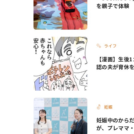
を親子で体験
ライフ
【漫画】生後1
認の夫が育休
妊娠
妊娠中のから
が、プレママ