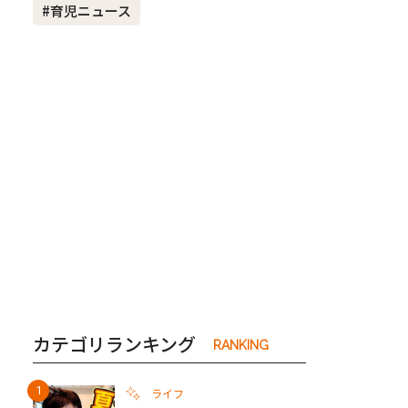
#育児ニュース
き夫婦
#産休
#育休
カテゴリランキング
RANKING
ライフ