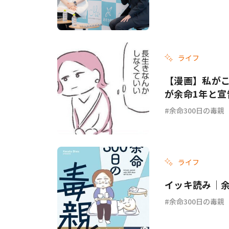
ライフ
【漫画】私がこ
が余命1年と宣
余命300日の毒親
ライフ
イッキ読み｜余
余命300日の毒親