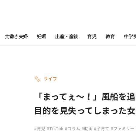
共働き夫婦
妊娠
出産・産後
育児
教育
中学
ライフ
「まってぇ～！」風船を追
目的を見失ってしまった女
#育児
#TikTok
#コラム
#動画
#子育て
#ファミリー