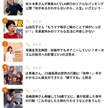
佐々木希さんが家族4人でLA旅行のリアルなパッキング
公開「何があるかわからないから、人生」いざというと
きの備えも
ライフ
山田花子さん「もうママ毎日ご飯のことで頭がいっぱ
い！」兄弟夏休みのリアルな生活に共感しかない
ライフ
宋美玄先生解説｜妊娠中でもオナニーしていい？オーガ
ズムの胎児への影響と3つの注意点
ライフ
辻希美さん、15歳長男の突然の行動に「失神！」手が
かかるぶん彼女ができたら「嫌ですね」と断言
ライフ
高嶋政伸さん再婚して50歳で父に。妻が告発した夜中
の行動「これ手出したら終わりだろうなとか思うんだけ
ども……」