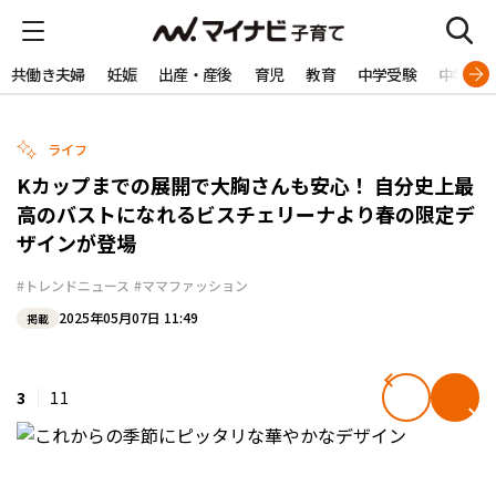
共働き夫婦
妊娠
出産・産後
育児
教育
中学受験
中学生
ライフ
Kカップまでの展開で大胸さんも安心！ 自分史上最
高のバストになれるビスチェリーナより春の限定デ
ザインが登場
#トレンドニュース
#ママファッション
2025年05月07日 11:49
掲載
3
11