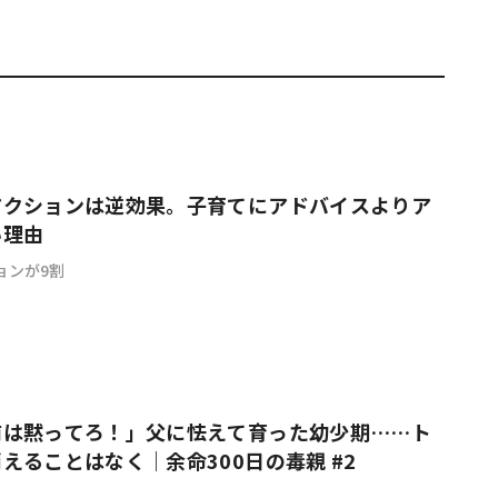
アクションは逆効果。子育てにアドバイスよりア
い理由
ョンが9割
前は黙ってろ！」父に怯えて育った幼少期……ト
えることはなく｜余命300日の毒親 #2