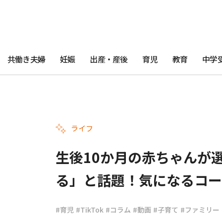
共働き夫婦
妊娠
出産・産後
育児
教育
中学
ライフ
生後10か月の赤ちゃんが
る」と話題！気になるコー
#育児
#TikTok
#コラム
#動画
#子育て
#ファミリー