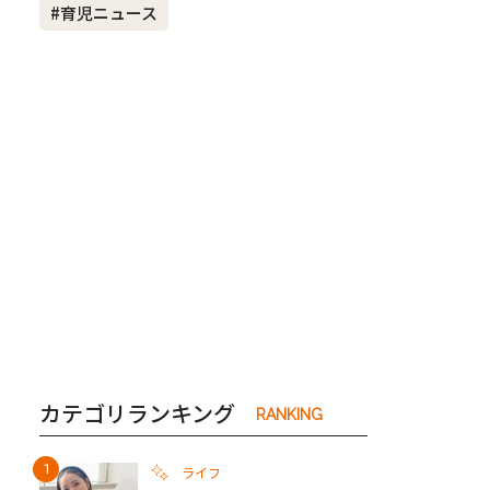
#育児ニュース
き夫婦
#産休
#育休
カテゴリランキング
RANKING
ライフ