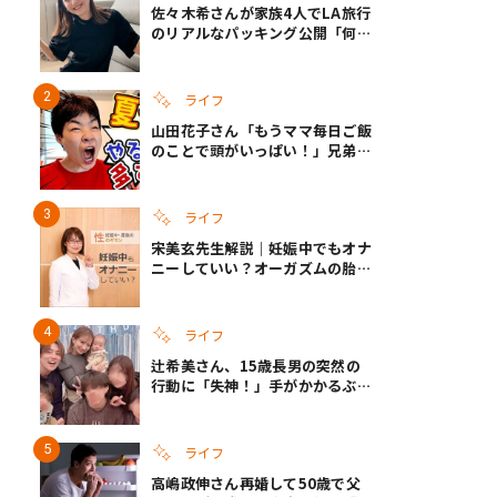
佐々木希さんが家族4人でLA旅行
のリアルなパッキング公開「何が
あるかわからないから、人生」い
ざというときの備えも
ライフ
山田花子さん「もうママ毎日ご飯
のことで頭がいっぱい！」兄弟夏
休みのリアルな生活に共感しかな
い
ライフ
宋美玄先生解説｜妊娠中でもオナ
ニーしていい？オーガズムの胎児
への影響と3つの注意点
ライフ
辻希美さん、15歳長男の突然の
行動に「失神！」手がかかるぶん
彼女ができたら「嫌ですね」と断
言
ライフ
高嶋政伸さん再婚して50歳で父