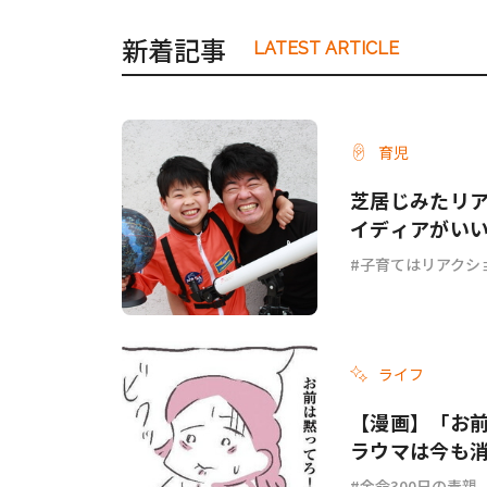
新着記事
LATEST ARTICLE
育児
芝居じみたリ
イディアがい
子育てはリアクシ
ライフ
【漫画】「お
ラウマは今も消
余命300日の毒親