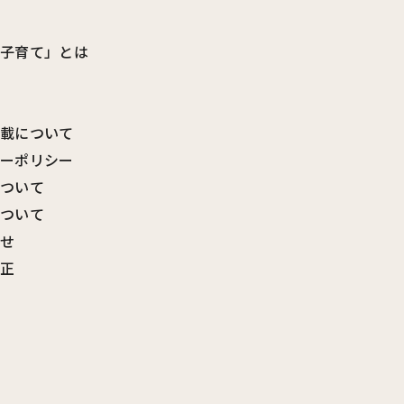
ビ子育て」とは
転載について
シーポリシー
について
について
わせ
訂正
覧