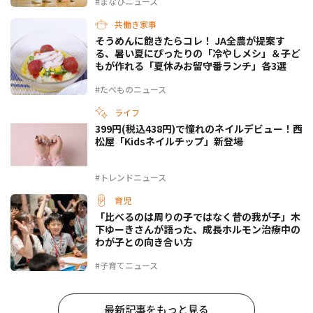
#まなびニュース
共働き家事
そうめんに飽きたらコレ！ JA全農が提案す
る、暑い夏にぴったりの「冷やしメシ」＆子ど
もが作れる「夏休みお留守番ランチ」各3選
#たべものニュース
ライフ
399円(税込438円)で憧れのネイルデビュー！西
松屋「Kidsネイルチップ」新登場
#トレンドニュース
育児
「比べるのは周りの子ではなく昔の我が子」木
下ゆーきさんが語った、成長ホルモン治療中の
わが子との向き合い方
#子育てニュース
最新記事をもっと見る