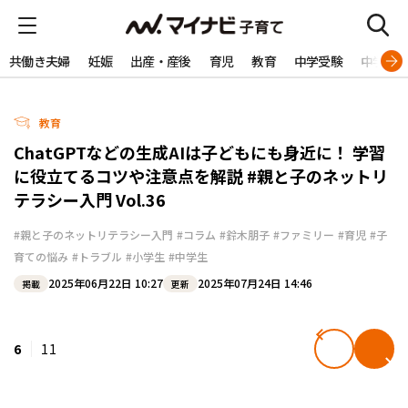
共働き夫婦
妊娠
出産・産後
育児
教育
中学受験
中学生
教育
ChatGPTなどの生成AIは子どもにも身近に！ 学習
に役立てるコツや注意点を解説 #親と子のネットリ
テラシー入門 Vol.36
#親と子のネットリテラシー入門
#コラム
#鈴木朋子
#ファミリー
#育児
#子
育ての悩み
#トラブル
#小学生
#中学生
2025年06月22日 10:27
2025年07月24日 14:46
掲載
更新
6
11