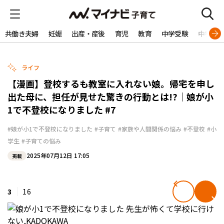
共働き夫婦
妊娠
出産・産後
育児
教育
中学受験
中学生
ライフ
【漫画】登校するも教室に入れない娘。帰宅を申し
出た母に、担任が見せた驚きの行動とは!?｜娘が小
1で不登校になりました #7
#娘が小1で不登校になりました
#子育て
#家族や人間関係の悩み
#不登校
#小
学生
#子育ての悩み
2025年07月12日 17:05
掲載
3
16