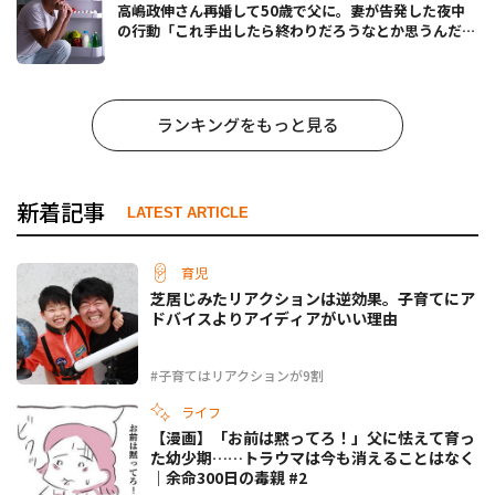
高嶋政伸さん再婚して50歳で父に。妻が告発した夜中
の行動「これ手出したら終わりだろうなとか思うんだけ
ども……」
ランキングをもっと見る
新着記事
LATEST ARTICLE
育児
芝居じみたリアクションは逆効果。子育てにア
ドバイスよりアイディアがいい理由
#子育てはリアクションが9割
ライフ
【漫画】「お前は黙ってろ！」父に怯えて育っ
た幼少期……トラウマは今も消えることはなく
｜余命300日の毒親 #2