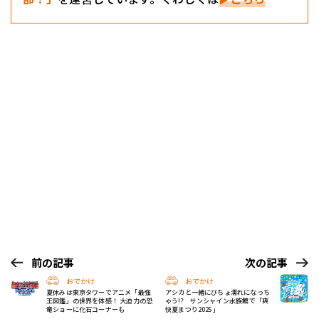
前の記事
次の記事
おでかけ
おでかけ
夏休みは東京タワーでアニメ「最強
アシカと一緒にびちょ濡れになっち
王図鑑」の世界を体感！ 大迫力の恐
ゃう!? サンシャイン水族館で「爽
竜ショーに化石コーナーも
快夏まつり2025」