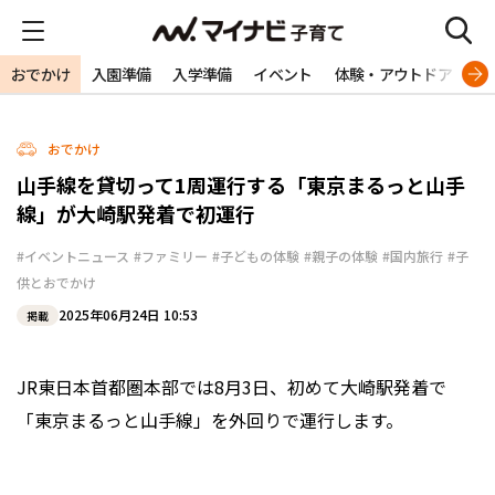
おでかけ
入園準備
入学準備
イベント
体験・アウトドア
旅
おでかけ
山手線を貸切って1周運行する「東京まるっと山手
線」が大崎駅発着で初運行
#イベントニュース
#ファミリー
#子どもの体験
#親子の体験
#国内旅行
#子
供とおでかけ
2025年06月24日 10:53
掲載
JR東日本首都圏本部では8月3日、初めて大崎駅発着で
「東京まるっと山手線」を外回りで運行します。