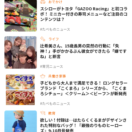
おでかけ
スシローがトヨタ「GAZOO Racing」と初コラ
ボ！ ミニカー付きの寿司メニューなど注目のコ
ンテンツは？
#たべものニュース
ライフ
辻希美さん、15歳長男の突然の行動に「失
神！」手がかかるぶん彼女ができたら「嫌です
ね」と断言
#育児ニュース
共働き家事
子どもから大人まで満足できる！ ロングセラー
ブランド「こくまろ」シリーズから、「こくま
ろシチュー」＜クリーム＞＜ビーフ＞が新発売
#たべものニュース
教育
欲しい！付録は…はたらくくるまがデザインさ
れた特別なバッグ！『最強のりものヒーロー
ズ』9-10月号発売