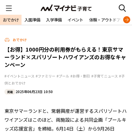
おでかけ
入園準備
入学準備
イベント
体験・アウトドア
旅
おでかけ
【お得】1000円分の利用券がもらえる！東京サマ
ーランド×スパリゾートハワイアンズのお得なキャ
ンペーン
#イベントニュース
#ファミリー
#プール
#お得・割引
#子育てニュース
#子
供とおでかけ
2025年06月23日 10:50
掲載
東京サマーランドと、常磐興産が運営するスパリゾートハ
ワイアンズはこのほど、両施設による共同企画「プールキ
ッズ応援宣言」を締結。6月14日（土）から9月26日