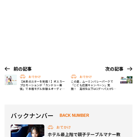
前の記事
次の記事
おでかけ
おでかけ
【未来のスターを発掘！】オスカー
この夏、ムーミンバレーパークで
プロモーションが「カンドゥー幕
「こども応援キャンペーン」実
張」で本格モデル体験＆オーディシ
施！ 高校生以下は1デーパスが500
ョンを開催！
円に
バックナンバー
BACK NUMBER
おでかけ
ホテル最上階で親子テーブルマナー教