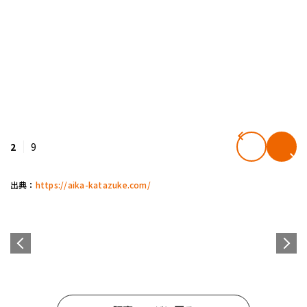
2
9
出典：
https://aika-katazuke.com/