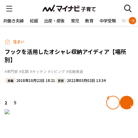
共働き夫婦
妊娠
出産・産後
育児
教育
中学受験
中学生
住まい
フックを活用したオシャレ収納アイディア【場所
別】
#専門家
#玄関
#キッチン
#リビング
#佐藤美香
2018年10月22日 18:21
2022年03月02日 13:34
掲載
更新
2
9