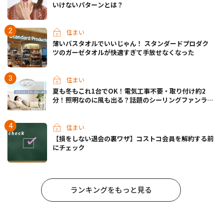
いけないパターンとは？
住まい
薄いバスタオルでいいじゃん！ スタンダードプロダク
ツのガーゼタオルが快適すぎて手放せなくなった
住まい
夏も冬もこれ1台でOK！電気工事不要・取り付け約2
分！照明なのに風も出る？話題のシーリングファンライ
トが先行販売中
住まい
【損をしない退会の裏ワザ】コストコ会員を解約する前
にチェック
ランキングをもっと見る