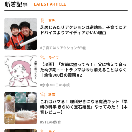
新着記事
LATEST ARTICLE
育児
芝居じみたリアクションは逆効果。子育てにア
ドバイスよりアイディアがいい理由
#子育てはリアクションが9割
ライフ
【漫画】「お前は黙ってろ！」父に怯えて育っ
た幼少期……トラウマは今も消えることはなく
｜余命300日の毒親 #2
#余命300日の毒親
教育
これはハマる！ 理科好きになる魔法キット『学
研の科学 きらめく宝石結晶』やってみた！【本
音レビュー】
#STEAM教育
ライフ