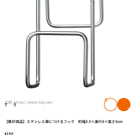
出典: https://www.muji.net
7
9
【無印良品】ステンレス扉につけるフック 約幅3.5×奥行6×高さ6cm
¥190