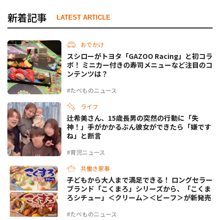
新着記事
LATEST ARTICLE
おでかけ
スシローがトヨタ「GAZOO Racing」と初コラ
ボ！ ミニカー付きの寿司メニューなど注目のコ
ンテンツは？
#たべものニュース
ライフ
辻希美さん、15歳長男の突然の行動に「失
神！」手がかかるぶん彼女ができたら「嫌です
ね」と断言
#育児ニュース
共働き家事
子どもから大人まで満足できる！ ロングセラー
ブランド「こくまろ」シリーズから、「こくま
ろシチュー」＜クリーム＞＜ビーフ＞が新発売
#たべものニュース