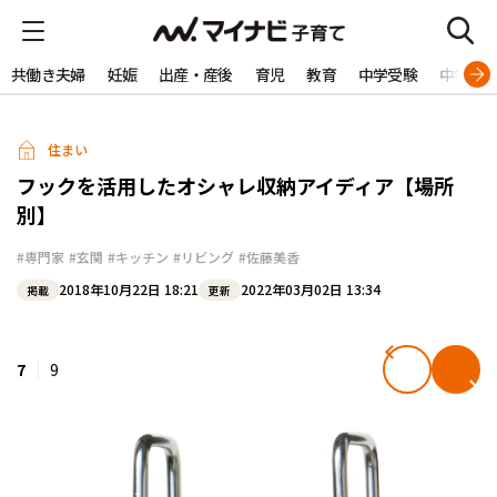
共働き夫婦
妊娠
出産・産後
育児
教育
中学受験
中学生
住まい
フックを活用したオシャレ収納アイディア【場所
別】
#専門家
#玄関
#キッチン
#リビング
#佐藤美香
2018年10月22日 18:21
2022年03月02日 13:34
掲載
更新
7
9