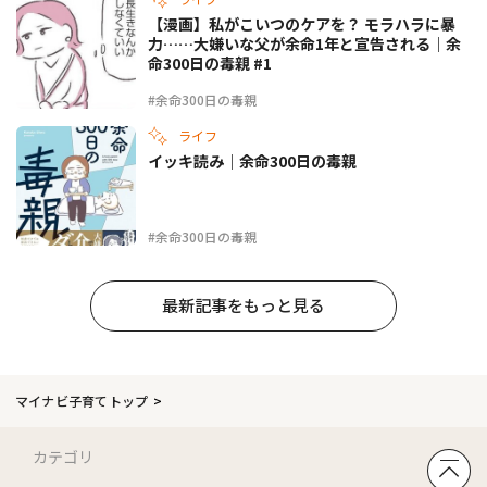
【漫画】私がこいつのケアを？ モラハラに暴
力……大嫌いな父が余命1年と宣告される｜余
命300日の毒親 #1
#余命300日の毒親
ライフ
イッキ読み｜余命300日の毒親
#余命300日の毒親
最新記事をもっと見る
マイナビ子育てトップ
カテゴリ