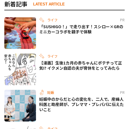
新着記事
LATEST ARTICLE
ライフ
PR
「SUSHIGO！」で走り出す！スシロー×GRの
ミニカーコラボを親子で体験
ライフ
【漫画】生後1カ月の赤ちゃんにポテチって正
気!? イクメン自認の夫が育休をとってみたら
妊娠
PR
妊娠中のからだと心の変化を、二人で。産婦人
科医と助産師が、プレママ・プレパパに伝えた
いこと
ライフ