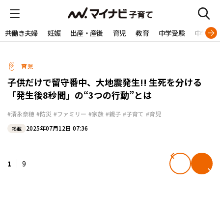
共働き夫婦
妊娠
出産・産後
育児
教育
中学受験
中学生
育児
子供だけで留守番中、大地震発生!! 生死を分ける
「発生後8秒間」の“3つの行動”とは
#清永奈穂
#防災
#ファミリー
#家族
#親子
#子育て
#育児
2025年07月12日 07:36
掲載
1
9