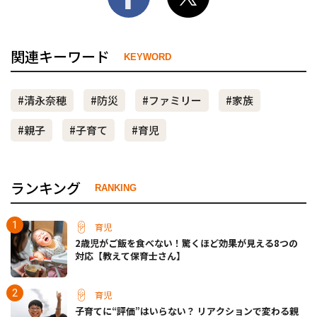
関連キーワード
KEYWORD
#清永奈穂
#防災
#ファミリー
#家族
#親子
#子育て
#育児
ランキング
RANKING
育児
2歳児がご飯を食べない！驚くほど効果が見える8つの
対応【教えて保育士さん】
育児
子育てに“評価”はいらない？ リアクションで変わる親