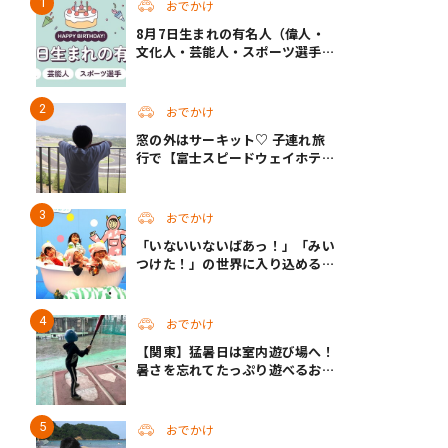
おでかけ
8月7日生まれの有名人（偉人・
文化人・芸能人・スポーツ選手・
アニメキャラ）
おでかけ
窓の外はサーキット♡ 子連れ旅
行で【富士スピードウェイホテ
ル】へ。レースがない日も楽しめ
る非日常ステイ（静岡・駿東郡）
おでかけ
「いないいないばあっ！」「みい
つけた！」の世界に入り込める！
人気企画が秋に帰ってくる
おでかけ
【関東】猛暑日は室内遊び場へ！
暑さを忘れてたっぷり遊べるおす
すめスポット14選 | 夏休みのおで
かけにも
おでかけ