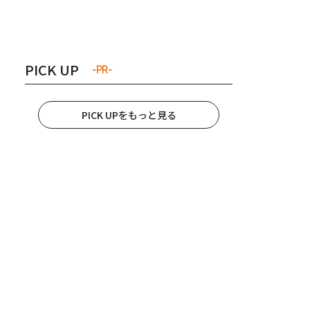
き夫婦
#産休
#育休
PICK UP
-PR-
PICK UPをもっと見る