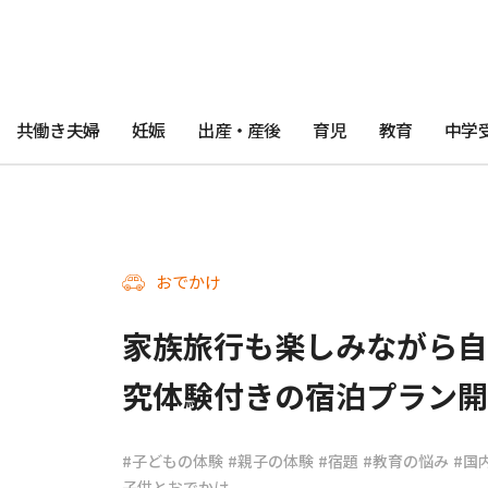
共働き夫婦
妊娠
出産・産後
育児
教育
中学
おでかけ
家族旅行も楽しみながら自
究体験付きの宿泊プラン開
#子どもの体験
#親子の体験
#宿題
#教育の悩み
#国
子供とおでかけ