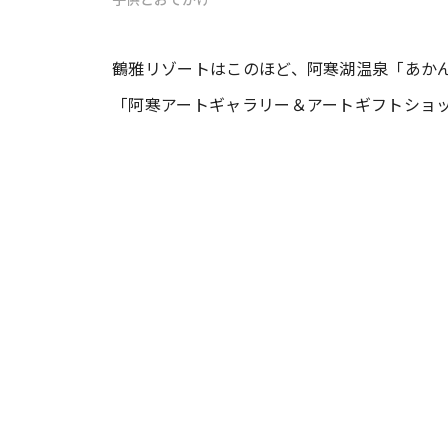
#ワンオペ育児
#コミックエッセイ
鶴雅リゾートはこのほど、阿寒湖温泉「あか
「阿寒アートギャラリー＆アートギフトショ
#渡邊大地の令和的ワーパパ道
#ベ