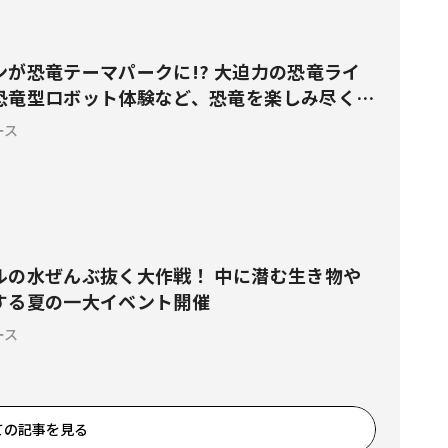
ンが恐竜テーマパークに!? 大迫力の恐竜ライ
恐竜型ロボット体験など、恐竜を楽しみ尽くせ
ト
ース
ルの水ぜんぶ抜く大作戦！ 中に潜む生き物や
する夏の一大イベント開催
ース
ての記事を見る