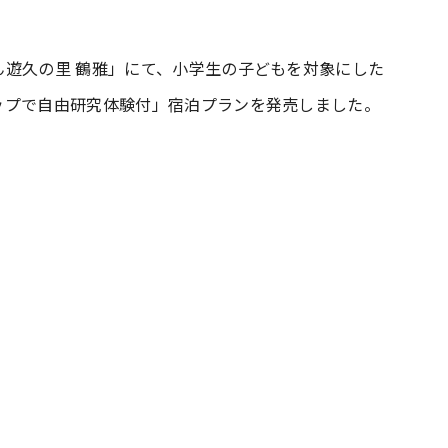
#共働き夫婦のセブンルール
#共働
ん遊久の里 鶴雅」にて、小学生の子どもを対象にした
ップで自由研究体験付」宿泊プランを発売しました。
ビーニュース
#マタニティニュース