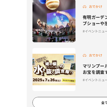
おでかけ
有明ガーデ
ブショーや
る夏イベン
イベントニュ
おでかけ
マリンプー
お宝を調査
イベントニュ
全