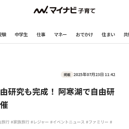
受験
中学生
仕事
マネー
おでかけ
住まい
共
2025年07月23日 11:42
掲載
由研究も完成！ 阿寒湖で自由研
催
内旅行
#家族旅行
#レジャー
#イベントニュース
#ファミリー
#