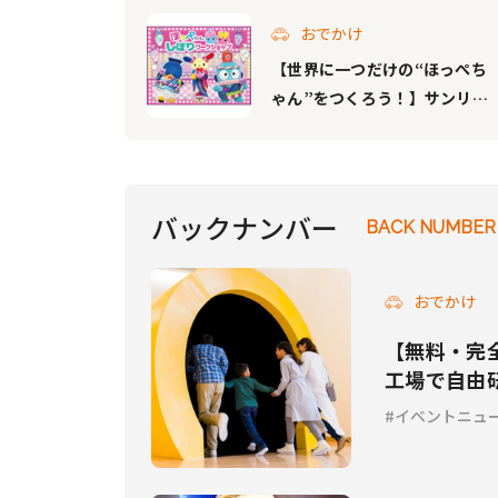
おでかけ
【世界に一つだけの“ほっぺち
ゃん”をつくろう！】サンリオ
ピューロランドで「ほっぺちゃ
んしぼりワークショップ」を開
催！
バックナンバー
BACK NUMBER
おでかけ
【無料・完
工場で自由
イベントニュ