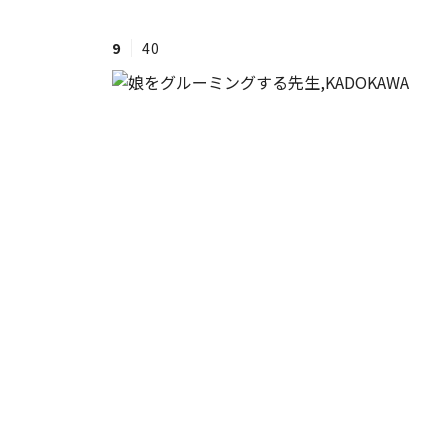
9
40
#ワンオペ育児
#コミックエッセイ
#渡邊大地の令和的ワーパパ道
#ベ