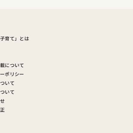
ビ子育て」とは
転載について
シーポリシー
について
について
わせ
訂正
覧