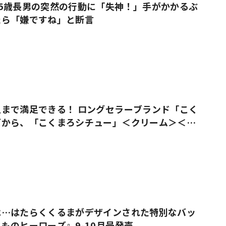
5歳長男の突然の行動に「失神！」手がかかるぶ
たら「嫌ですね」と断言
まで満足できる！ ロングセラーブランド「こく
ズから、「こくまろシチュー」＜クリーム＞＜ビ
売
は…はたらくくるまがデザインされた特別なバッ
ものヒーローズ』9-10月号発売