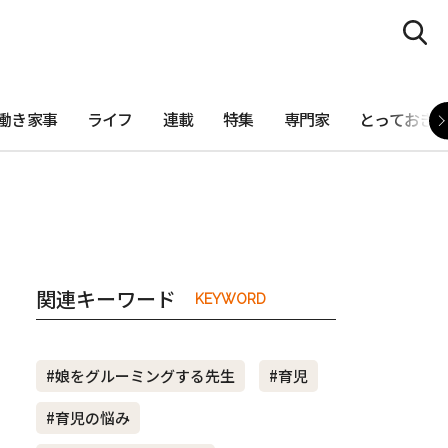
働き家事
ライフ
連載
特集
専門家
とっておき
関連キーワード
KEYWORD
#娘をグルーミングする先生
#育児
#育児の悩み