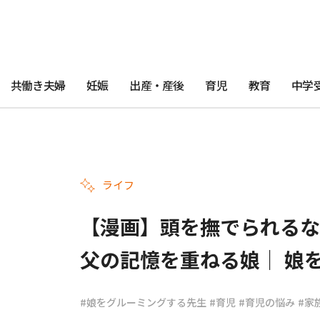
共働き夫婦
妊娠
出産・産後
育児
教育
中学
ライフ
【漫画】頭を撫でられるな
父の記憶を重ねる娘｜ 娘を
#娘をグルーミングする先生
#育児
#育児の悩み
#家