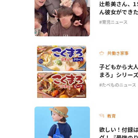
辻希美さん、1
ん彼女ができ
育児ニュース
共働き家事
子どもから大人
まろ」シリー
ーフ＞が新発
たべものニュース
教育
欲しい！付録
グ！『最強のり