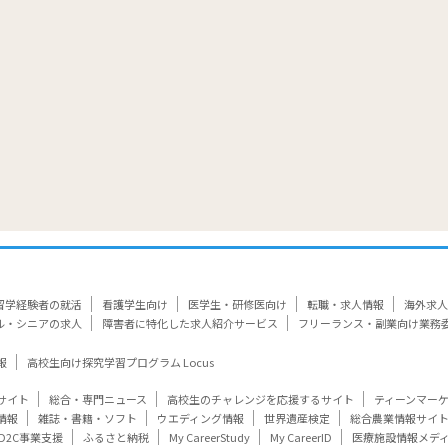
留学経験者の就活
看護学生向け
医学生・研修医向け
転職・求人情報
海外求人
ル・シニアの求人
障害者に特化した求人紹介サービス
フリーランス・副業向け業務
報
高校生向け探究学習プログラム Locus
サイト
総合・専門ニュース
高校生のチャレンジを応援するサイト
ティーンマー
情報
雑誌・書籍・ソフト
ウエディング情報
世界遺産検定
総合農業情報サイ
D2C事業支援
ふるさと納税
My CareerStudy
My CareerID
医療施設情報メデ