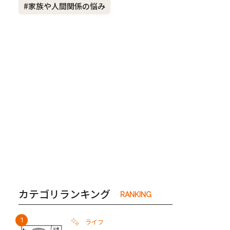
#家族や人間関係の悩み
き夫婦
#産休
#育休
カテゴリランキング
RANKING
ライフ