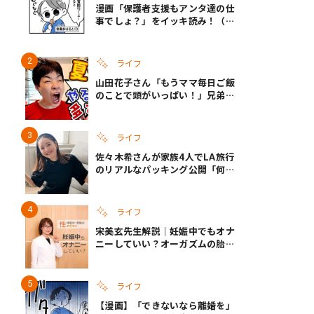
漫画「保護者支援もアンタ達の仕
事でしょ？」をイッキ読み！（右
タップ＞で読める！）
ライフ
山田花子さん「もうママ毎日ご飯
のことで頭がいっぱい！」兄弟夏
休みのリアルな生活に共感しかな
い
ライフ
佐々木希さんが家族4人でLA旅行
のリアルなパッキング公開「何が
あるかわからないから、人生」い
ざというときの備えも
ライフ
宋美玄先生解説｜妊娠中でもオナ
ニーしていい？オーガズムの胎児
への影響と3つの注意点
ライフ
【漫画】「できないなら離婚を」