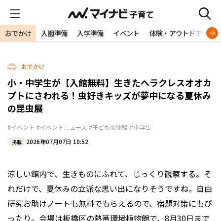
おでかけ
入園準備
入学準備
イベント
体験・アウトドア
旅
おでかけ
小・中学生が【入館無料】生きたヘラクレスオオカ
ブトにさわれる！虫好きキッズが夢中になる夏休み
の昆虫展
#イベント
#イベントニュース
#子どもの体験
#小学生
2026年07月07日 10:52
掲載
涼しい館内で、生きものにふれて、じっくり観察する。そ
れだけで、夏休みの立派な思い出になりそうですね。自由
研究お助けノートも無料でもらえるので、宿題対策にもぴ
ったり。会場は板橋区の熱帯環境植物館で、8月30日まで