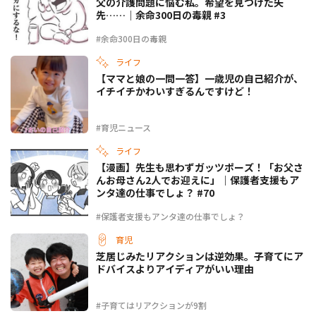
父の介護問題に悩む私。希望を見つけた矢
先……｜余命300日の毒親 #3
#余命300日の毒親
ライフ
【ママと娘の一問一答】一歳児の自己紹介が、
イチイチかわいすぎるんですけど！
#育児ニュース
ライフ
【漫画】先生も思わずガッツポーズ！「お父さ
んお母さん2人でお迎えに」｜保護者支援もア
ンタ達の仕事でしょ？ #70
#保護者支援もアンタ達の仕事でしょ？
育児
芝居じみたリアクションは逆効果。子育てにア
ドバイスよりアイディアがいい理由
#子育てはリアクションが9割