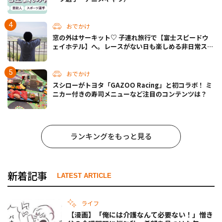
おでかけ
窓の外はサーキット♡ 子連れ旅行で【富士スピードウ
ェイホテル】へ。レースがない日も楽しめる非日常ステ
イ（静岡・駿東郡）
おでかけ
スシローがトヨタ「GAZOO Racing」と初コラボ！ ミ
ニカー付きの寿司メニューなど注目のコンテンツは？
ランキングをもっと見る
新着記事
LATEST ARTICLE
ライフ
【漫画】「俺には介護なんて必要ない！」憎き