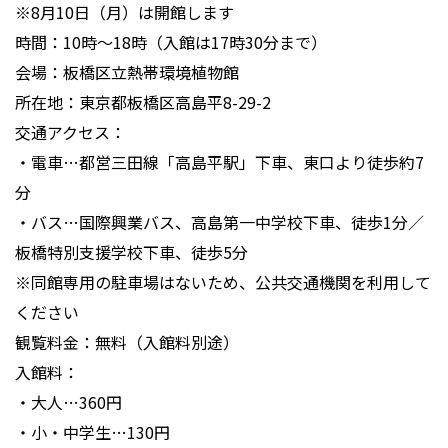
※8月10日（月）は開館します
時間：10時〜18時（入館は17時30分まで）
会場：板橋区立熱帯環境植物館
所在地：東京都板橋区高島平8-29-2
交通アクセス：
・電車…都営三田線「高島平駅」下車、東口より徒歩約7
分
・バス…国際興業バス、高島第一中学校下車、徒歩1分／
板橋特別支援学校下車、徒歩5分
※同館専用の駐車場はないため、公共交通機関を利用して
ください
観覧料金：無料（入館料別途）
入館料：
・大人…360円
・小・中学生…130円