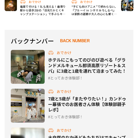
おでかけ
おでかけ
電車で行ける！SLも見える！最寄り
“子ども向けアニメ”で終わらない。
駅から徒歩2分の「日光たかとくキ
『ブルーイ in シネマ みちしるべ』
ャンプステーション」で手ぶらキャ
は家族の葛藤が大人の心にも響く60
ンプに挑戦！
分
バックナンバー
BACK NUMBER
おでかけ
ホテルにこもってのびのび遊べる「グラ
ンドメルキュール那須高原リゾート＆ス
パ」に3歳と1歳を連れて泊まってみた！
とっておき体験部！
おでかけ
7歳と5歳が「またやりたい！」カンドゥ
ー幕張でのお医者さん体験【体験部親子
レポ】
とっておき体験部！
おでかけ
大自然のなか子どもたちだけでキャンプ