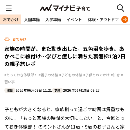
おでかけ
入園準備
入学準備
イベント
体験・アウトドア
旅
おでかけ
家族の時間が、また動き出した。五色沼を歩き、あ
かべこに絵付け…学びと癒しに満ちた裏磐梯1泊2日
の親子旅レポ
#とっておき体験部！
#親子の体験
#子どもの体験
#子供とおでかけ
#知育
#
習い事
2026年06月09日 11:21
2026年06月19日 09:23
掲載
更新
子どもが大きくなると、家族揃って過ごす時間は貴重なも
のに。「もっと家族の時間を大切にしたい」と、今回とっ
ておき体験部！ のミントさんが11歳・9歳のお子さんと家