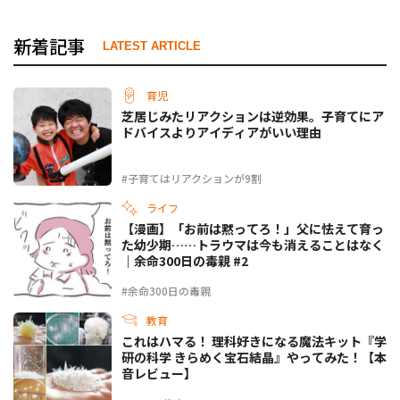
新着記事
LATEST ARTICLE
育児
芝居じみたリアクションは逆効果。子育てにア
ドバイスよりアイディアがいい理由
#子育てはリアクションが9割
ライフ
【漫画】「お前は黙ってろ！」父に怯えて育っ
た幼少期……トラウマは今も消えることはなく
｜余命300日の毒親 #2
#余命300日の毒親
教育
これはハマる！ 理科好きになる魔法キット『学
研の科学 きらめく宝石結晶』やってみた！【本
音レビュー】