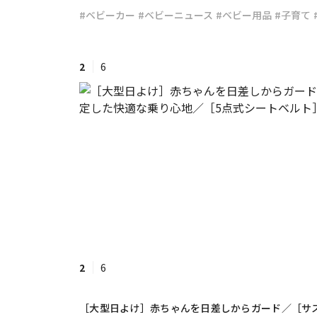
#ベビーカー
#ベビーニュース
#ベビー用品
#子育て
#ワンオペ育児
#コミックエッセイ
2
6
#渡邊大地の令和的ワーパパ道
#ベ
2
6
［大型日よけ］赤ちゃんを⽇差しからガード／［サ