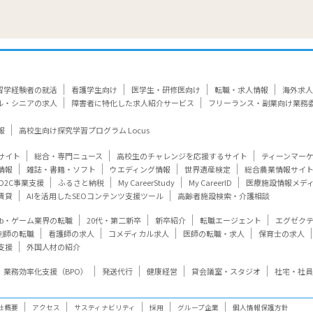
留学経験者の就活
看護学生向け
医学生・研修医向け
転職・求人情報
海外求人
ル・シニアの求人
障害者に特化した求人紹介サービス
フリーランス・副業向け業務
報
高校生向け探究学習プログラム Locus
サイト
総合・専門ニュース
高校生のチャレンジを応援するサイト
ティーンマー
情報
雑誌・書籍・ソフト
ウエディング情報
世界遺産検定
総合農業情報サイ
D2C事業支援
ふるさと納税
My CareerStudy
My CareerID
医療施設情報メデ
賃貸
AIを活用したSEOコンテンツ支援ツール
高齢者施設検索・介護相談
eb・ゲーム業界の転職
20代・第二新卒
新卒紹介
転職エージェント
エグゼク
剤師の転職
看護師の求人
コメディカル求人
医師の転職・求人
保育士の求人
支援
外国人材の紹介
業務効率化支援（BPO）
発送代行
健康経営
貸会議室・スタジオ
社宅・社員
社概要
アクセス
サスティナビリティ
採用
グループ企業
個人情報保護方針