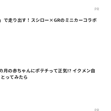
PR
O！」で走り出す！スシロー×GRのミニカーコラボ
カ月の赤ちゃんにポテチって正気!? イクメン自
をとってみたら
PR