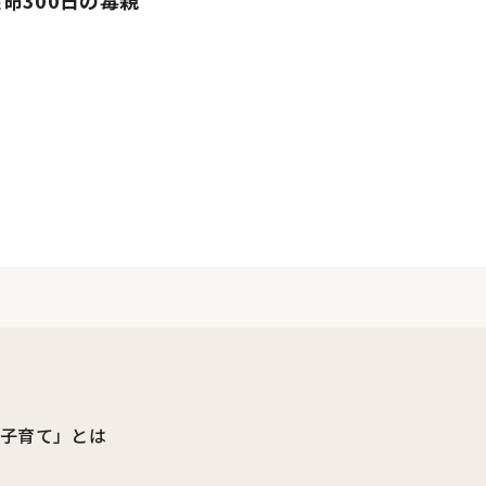
命300日の毒親
ビ子育て」とは