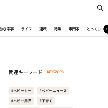
働き家事
ライフ
連載
特集
専門家
とっておき
関連キーワード
KEYWORD
#ベビーカー
#ベビーニュース
#ベビー用品
#子育て