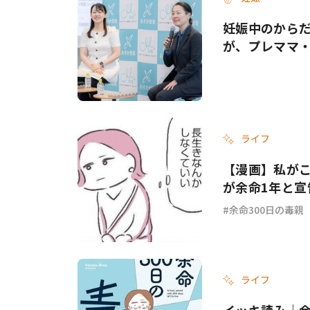
妊娠中のから
が、プレママ
ライフ
【漫画】私がこ
が余命1年と宣
余命300日の毒親
ライフ