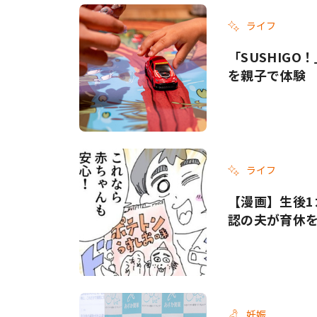
ライフ
「SUSHIG
を親子で体験
ライフ
【漫画】生後1
認の夫が育休
妊娠