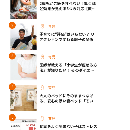
2歳児がご飯を食べない！驚くほ
ど効果が見える8つの対応【教え
て保育士さん】
育児
子育てに“評価”はいらない？ リ
アクションで変わる親子の関係
育児
医師が教える「小学生が痩せる方
法」が知りたい！ そのダイエッ
ト方法は逆効果!?
育児
大人のベッドにそのままつなげ
る、安心の添い寝ベッド「そいね
ーるADプラス」登場
育児
食事をよく噛まない子はストレス