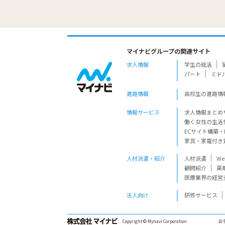
マイナビグループの関連サイト
求人情報
学生の就活
パート
ミド
進路情報
高校生の進路情
情報サービス
求人情報まとめ
働く女性の生活
ECサイト構築・
家具・家電付き
人材派遣・紹介
人材派遣
W
顧問紹介
薬
医療業界の経営
法人向け
研修サービス
会
Copyright © Mynavi Corporation