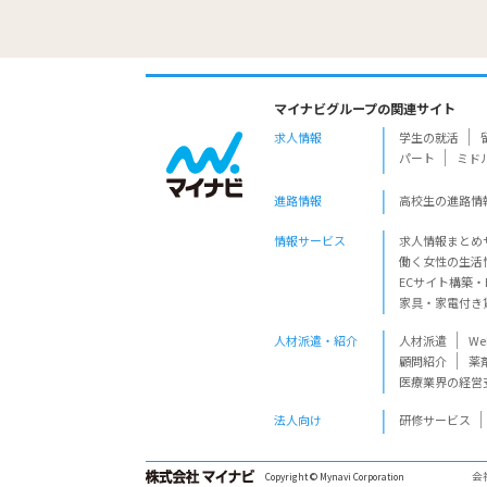
マイナビグループの関連サイト
求人情報
学生の就活
パート
ミド
進路情報
高校生の進路情
情報サービス
求人情報まとめ
働く女性の生活
ECサイト構築・
家具・家電付き
人材派遣・紹介
人材派遣
W
顧問紹介
薬
医療業界の経営
法人向け
研修サービス
会
Copyright © Mynavi Corporation