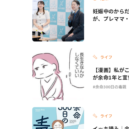
妊娠中のから
が、プレママ
ライフ
【漫画】私がこ
が余命1年と宣
余命300日の毒親
ライフ
イッキ読み｜余