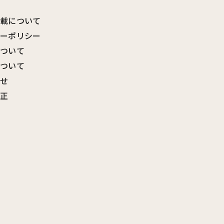
転載について
シーポリシー
について
について
わせ
訂正
覧