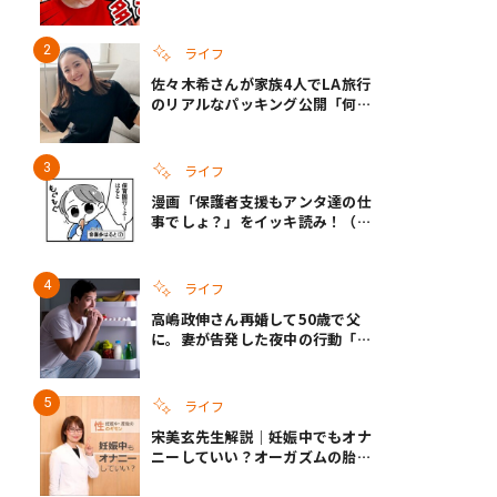
休みのリアルな生活に共感しかな
い
ライフ
佐々木希さんが家族4人でLA旅行
のリアルなパッキング公開「何が
あるかわからないから、人生」い
ざというときの備えも
ライフ
漫画「保護者支援もアンタ達の仕
事でしょ？」をイッキ読み！（右
タップ＞で読める！）
ライフ
高嶋政伸さん再婚して50歳で父
に。妻が告発した夜中の行動「こ
れ手出したら終わりだろうなとか
思うんだけども……」
ライフ
宋美玄先生解説｜妊娠中でもオナ
ニーしていい？オーガズムの胎児
への影響と3つの注意点