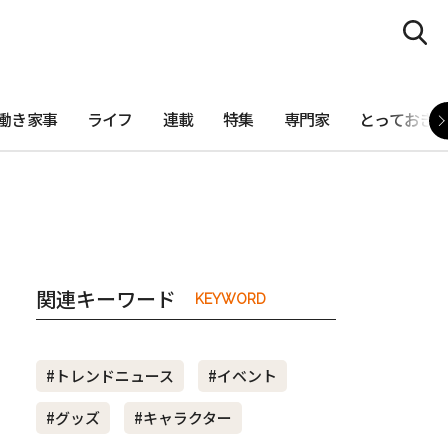
働き家事
ライフ
連載
特集
専門家
とっておき
関連キーワード
KEYWORD
#トレンドニュース
#イベント
#グッズ
#キャラクター