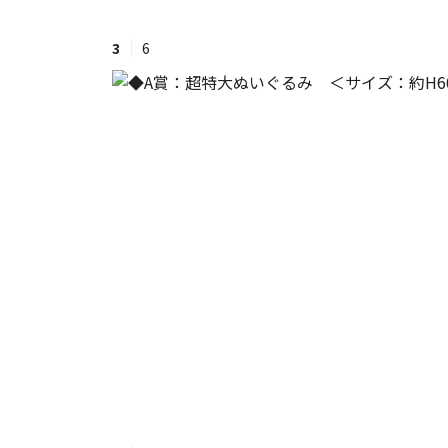
3
6
#ワンオペ育児
#コミックエッセイ
#渡邊大地の令和的ワーパパ道
#ベ