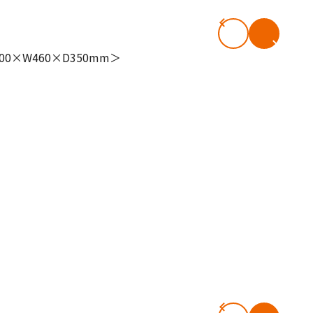
#共働き夫婦のセブンルール
#共働
ビーニュース
#マタニティニュース