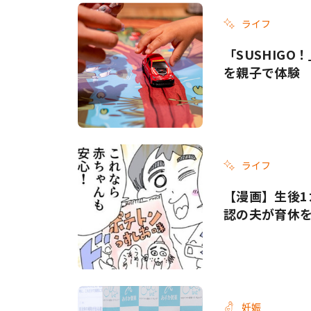
ライフ
「SUSHIG
を親子で体験
ライフ
【漫画】生後1
認の夫が育休
妊娠