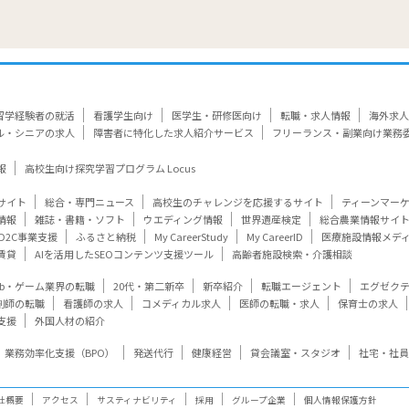
留学経験者の就活
看護学生向け
医学生・研修医向け
転職・求人情報
海外求人
ル・シニアの求人
障害者に特化した求人紹介サービス
フリーランス・副業向け業務
報
高校生向け探究学習プログラム Locus
サイト
総合・専門ニュース
高校生のチャレンジを応援するサイト
ティーンマー
情報
雑誌・書籍・ソフト
ウエディング情報
世界遺産検定
総合農業情報サイ
D2C事業支援
ふるさと納税
My CareerStudy
My CareerID
医療施設情報メデ
賃貸
AIを活用したSEOコンテンツ支援ツール
高齢者施設検索・介護相談
eb・ゲーム業界の転職
20代・第二新卒
新卒紹介
転職エージェント
エグゼク
剤師の転職
看護師の求人
コメディカル求人
医師の転職・求人
保育士の求人
支援
外国人材の紹介
業務効率化支援（BPO）
発送代行
健康経営
貸会議室・スタジオ
社宅・社員
社概要
アクセス
サスティナビリティ
採用
グループ企業
個人情報保護方針