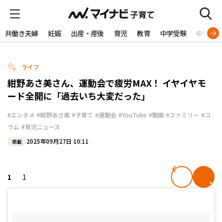
共働き夫婦
妊娠
出産・産後
育児
教育
中学受験
中学生
ライフ
紺野あさ美さん、運動会で疲労MAX！ イヤイヤモ
ード全開に「過去いち大変だった」
#エンタメ
#紺野あさ美
#子育て
#運動会
#YouTube
#動画
#ファミリー
#コ
ラム
#育児ニュース
2025年09月27日 10:11
掲載
1
1