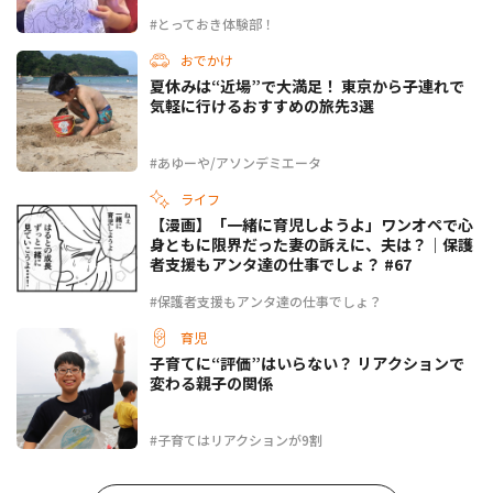
#とっておき体験部！
おでかけ
夏休みは“近場”で大満足！ 東京から子連れで
気軽に行けるおすすめの旅先3選
#あゆーや/アソンデミエータ
ライフ
【漫画】「一緒に育児しようよ」ワンオペで心
身ともに限界だった妻の訴えに、夫は？｜保護
者支援もアンタ達の仕事でしょ？ #67
#保護者支援もアンタ達の仕事でしょ？
育児
子育てに“評価”はいらない？ リアクションで
変わる親子の関係
#子育てはリアクションが9割