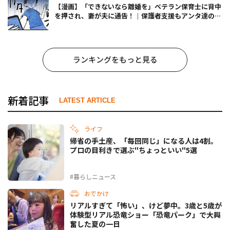
【漫画】「できないなら離婚を」ベテラン保育士に背中
を押され、妻が夫に通告！｜保護者支援もアンタ達の仕
事でしょ？ #65
ランキングをもっと見る
新着記事
LATEST ARTICLE
ライフ
帰省の手土産、「毎回同じ」になる人は4割。
プロの目利きで選ぶ"ちょっといい"5選
#暮らしニュース
おでかけ
リアルすぎて「怖い」、けど夢中。3歳と5歳が
体験型リアル恐竜ショー「恐竜パーク」で大興
奮した夏の一日