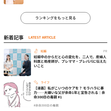
ランキングをもっと見る
新着記事
LATEST ARTICLE
妊娠
PR
妊娠中のからだと心の変化を、二人で。産婦人
科医と助産師が、プレママ・プレパパに伝えた
いこと
ライフ
【漫画】私がこいつのケアを？ モラハラに暴
力……大嫌いな父が余命1年と宣告される｜余
命300日の毒親 #1
#余命300日の毒親