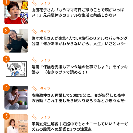
ライフ
山田花子さん「もうママ毎日ご飯のことで頭がいっぱ
い！」兄弟夏休みのリアルな生活に共感しかない
ライフ
佐々木希さんが家族4人でLA旅行のリアルなパッキング
公開「何があるかわからないから、人生」いざというと
きの備えも
ライフ
漫画「保護者支援もアンタ達の仕事でしょ？」をイッキ
読み！（右タップ＞で読める！）
ライフ
高嶋政伸さん再婚して50歳で父に。妻が告発した夜中
の行動「これ手出したら終わりだろうなとか思うんだけ
ども……」
ライフ
宋美玄先生解説｜妊娠中でもオナニーしていい？オーガ
ズムの胎児への影響と3つの注意点