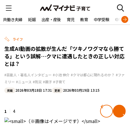
共働き夫婦
妊娠
出産・産後
育児
教育
中学受験
中学生
ライフ
生成AI動画の拡散が生んだ「ツキノワグマなら勝て
る」という誤解…クマに遭遇したときの正しい対応
とは？
#芸能人・著名人インタビュー
#小池 伸介
#クマは都心に現れるのか？
#ファ
ミリー
#ニュース
#防災
#親子
#子育て
2026年03月18日 17:31
2026年03月19日 13:15
掲載
更新
1
4